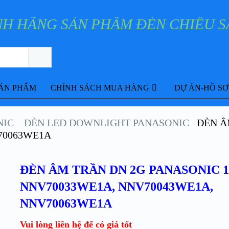
ẢN PHẨM
CHÍNH SÁCH MUA HÀNG
DỰ ÁN-HỒ S
NIC
ĐÈN LED DOWNLIGHT PANASONIC
ĐÈN Â
70063WE1A
ĐÈN ÂM TRẦN DN 2G PANASONIC 
NNV70033WE1A, NNV70043WE1A,
NNV70063WE1A
Vui lòng liên hệ để có giá tốt