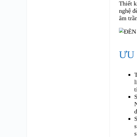
Thiết k
nghệ đ
âm trầ
ƯU
T
l
t
N
d
s
s