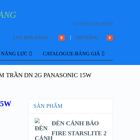
TƯ VẤN SẢN PHẨM
LƯU ĐƠN HÀNG
GIỎ HÀNG
0
0
Ơ NĂNG LỰC
CATALOGUE-BẢNG GIÁ
M TRẦN DN 2G PANASONIC 15W
15W
SẢN PHẨM
ĐÈN CẢNH BÁO
FIRE STARSLITE 2