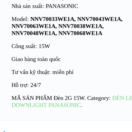
Nhà sản xuất: PANASONIC
Model:
NNV70033WE1A, NNV70043WE1A,
NNV70063WE1A, NNV70038WE1A,
NNV70048WE1A, NNV70068WE1A
Công suất: 15W
Giao hàng toàn quốc
Tư vấn kỹ thuật: miễn phí
Hỗ trợ: 24/7
MÃ SẢN PHẨM
Đèn 2G 15W
.
Category:
ĐÈN L
DOWNLIGHT PANASONIC
.