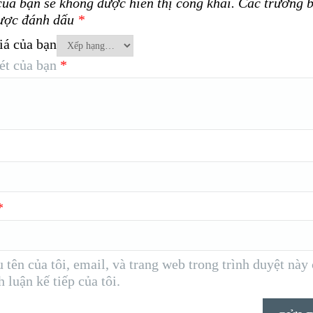
của bạn sẽ không được hiển thị công khai.
Các trường b
ược đánh dấu
*
iá của bạn
ét của bạn
*
*
 tên của tôi, email, và trang web trong trình duyệt này
h luận kế tiếp của tôi.