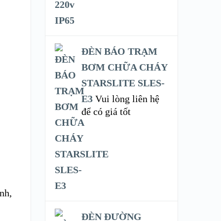
ĐÈN BÁO TRẠM
BƠM CHỮA CHÁY
STARSLITE SLES-
E3
Vui lòng liên hệ
để có giá tốt
u
nh,
.
ĐÈN ĐƯỜNG