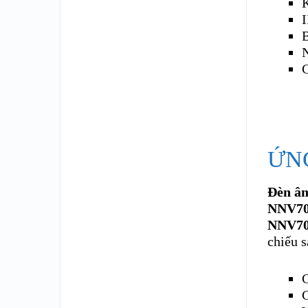
I
B
C
ỨN
Đèn â
NNV70
NNV7
chiếu 
C
C