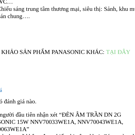
WC…
hiếu sáng trung tâm thương mại, siêu thị: Sảnh, khu 
bán chung….
 KHẢO SẢN PHẨM PANASONIC KHÁC:
TẠI ĐÂY
á
ó đánh giá nào.
 người đầu tiên nhận xét “ĐÈN ÂM TRẦN DN 2G
ONIC 15W NNV70033WE1A, NNV70043WE1A,
0063WE1A”