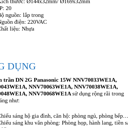
Kích thước: Ø144x32mm/ Ø169x32mm
P: 20
ộ nguồn: lắp trong
Nguồn điện: 220VAC
hất liệu: Nhựa
G DỤNG
m trần DN 2G Panasonic 15W NNV70033WE1A,
043WE1A, NNV70063WE1A, NNV70038WE1A,
0048WE1A, NNV70068WE1A
sử dụng rộng rãi trong
sáng như:
hiếu sáng hộ gia đình, căn hộ: phòng ngủ, phòng bếp…
hiếu sáng khu văn phòng: Phòng họp, hành lang, tiền s