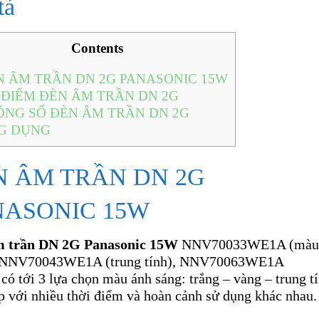
tả
Contents
 ÂM TRẦN DN 2G PANASONIC 15W
ĐIỂM ĐÈN ÂM TRẦN DN 2G
NG SỐ ĐÈN ÂM TRẦN DN 2G
G DỤNG
N ÂM TRẦN DN 2G
NASONIC 15W
m trần DN 2G Panasonic 15W
NNV70033WE1A (mà
, NNV70043WE1A (trung tính), NNV70063WE1A
có tới 3 lựa chọn màu ánh sáng: trắng – vàng – trung tí
p với nhiều thời điểm và hoàn cảnh sử dụng khác nhau