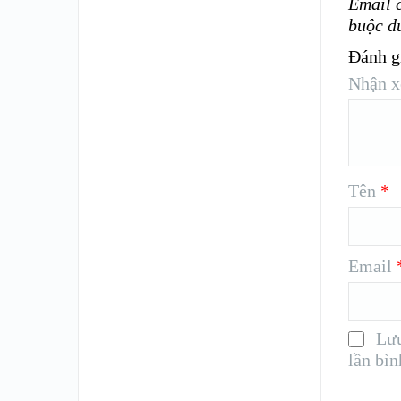
Email 
buộc đ
Đánh g
Nhận x
Tên
*
Email
Lưu
lần bìn