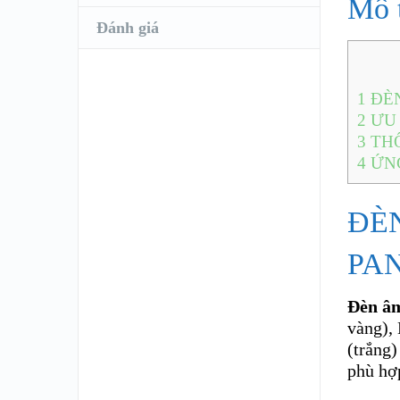
Mô 
Đánh giá
1
ĐÈN
2
ƯU 
3
THÔ
4
ỨN
ĐÈ
PA
Đèn â
vàng)
(trắng)
phù hợ