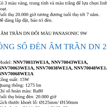
ó 3 màu vàng, trung tính và màu trắng để lựa chọn lin
oạt.
uổi thọ 20.000 giờ tương đương tuổi thọ tới 7 năm.
ễ dàng lắp đặt, bảo trì đèn.
ÔNG SỐ ĐÈN ÂM TRẦN DN 
Model:
NNV70033WE1A, NNV70043WE1A,
NNV70063WE1A, NNV70038WE1A, NNV70048WE1
NNV70068WE1A
Công suất: 15W
Quang thông: 1275 lm
Chỉ số hoàn màu: Ra80
uổi thọ bóng đèn: 20.000 giờ
Kích thước khoét lỗ: Ø125mm/ Ø150mm