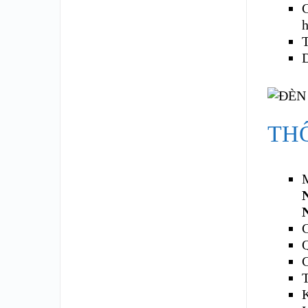
C
h
T
D
TH
T