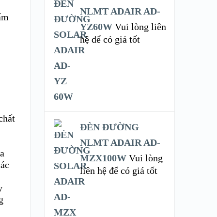
NLMT ADAIR AD-
hẩm
YZ60W
Vui lòng liên
hệ để có giá tốt
chất
ĐÈN ĐƯỜNG
NLMT ADAIR AD-
ủa
MZX100W
Vui lòng
các
liên hệ để có giá tốt
y
g