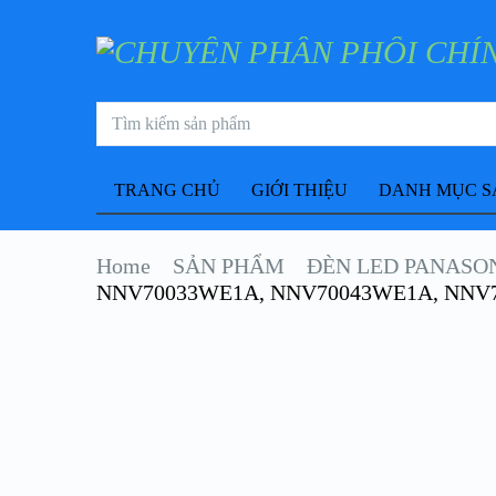
TRANG CHỦ
GIỚI THIỆU
DANH MỤC S
Home
SẢN PHẨM
ĐÈN LED PANASO
NNV70033WE1A, NNV70043WE1A, NNV