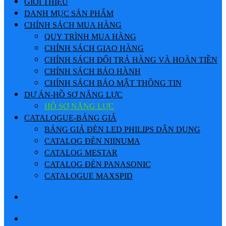
GIỚI THIỆU
DANH MỤC SẢN PHẨM
CHÍNH SÁCH MUA HÀNG
QUY TRÌNH MUA HÀNG
CHÍNH SÁCH GIAO HÀNG
CHÍNH SÁCH ĐỔI TRẢ HÀNG VÀ HOÀN TIỀN
CHÍNH SÁCH BẢO HÀNH
CHÍNH SÁCH BẢO MẬT THÔNG TIN
DỰ ÁN-HỒ SƠ NĂNG LỰC
HỒ SƠ NĂNG LỰC
CATALOGUE-BẢNG GIÁ
BẢNG GIÁ ĐÈN LED PHILIPS DÂN DỤNG
CATALOG ĐÈN NIINUMA
CATALOG MESTAR
CATALOG ĐÈN PANASONIC
CATALOGUE MAXSPID