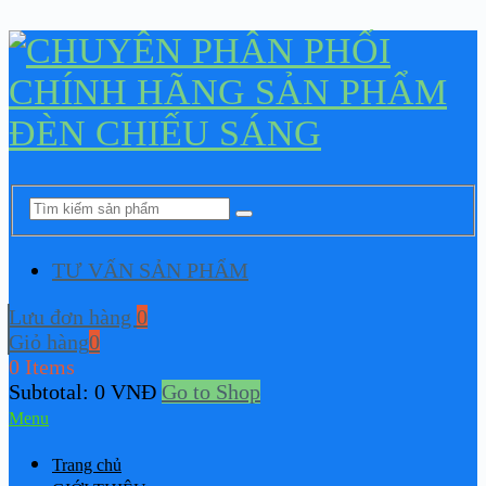
TƯ VẤN SẢN PHẨM
Lưu đơn hàng
0
Giỏ hàng
0
0 Items
Subtotal:
0
VNĐ
Go to Shop
Menu
Trang chủ