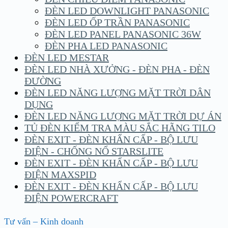
ĐÈN LED DOWNLIGHT PANASONIC
ĐÈN LED ỐP TRẦN PANASONIC
ĐÈN LED PANEL PANASONIC 36W
ĐÈN PHA LED PANASONIC
ĐÈN LED MESTAR
ĐÈN LED NHÀ XƯỞNG - ĐÈN PHA - ĐÈN
ĐƯỜNG
ĐÈN LED NĂNG LƯỢNG MẶT TRỜI DÂN
DỤNG
ĐÈN LED NĂNG LƯỢNG MẶT TRỜI DỰ ÁN
TỦ ĐÈN KIỂM TRA MÀU SẮC HÃNG TILO
ĐÈN EXIT - ĐÈN KHẨN CẤP - BỘ LƯU
ĐIỆN - CHỐNG NỔ STARSLITE
ĐÈN EXIT - ĐÈN KHẨN CẤP - BỘ LƯU
ĐIỆN MAXSPID
ĐÈN EXIT - ĐÈN KHẨN CẤP - BỘ LƯU
ĐIỆN POWERCRAFT
Tư vấn – Kinh doanh