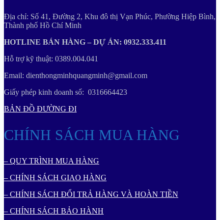
Địa chỉ: Số 41, Đường 2, Khu đô thị Vạn Phúc, Phường Hiệp Bình,
Thành phố Hồ Chí Minh
HOTLINE BÁN HÀNG – DỰ ÁN: 0932.333.411
Hỗ trợ kỹ thuật: 0389.004.041
Email: dienthongminhquangminh@gmail.com
Giấy phép kinh doanh số: 0316664423
BẢN ĐỒ ĐƯỜNG ĐI
CHÍNH SÁCH MUA HÀNG
– QUY TRÌNH MUA HÀNG
– CHÍNH SÁCH GIAO HÀNG
– CHÍNH SÁCH ĐỔI TRẢ HÀNG VÀ HOÀN TIỀN
– CHÍNH SÁCH BẢO HÀNH