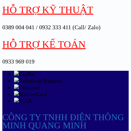
HỖ TRỢ KỸ THUẬT
0389 004 041 / 0932 333 411 (Call/ Zalo)
HỖ TRỢ KẾ TOÁN
0933 969 019
CÔNG TY TNHH ĐIỆN THÔNG
MINH QUANG MINH