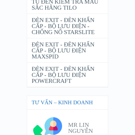
TỦ ĐÈN KIỂM TRA MÀU
SẮC HÃNG TILO
ĐÈN EXIT - ĐÈN KHẨN
CẤP - BỘ LƯU ĐIỆN -
CHỐNG NỔ STARSLITE
ĐÈN EXIT - ĐÈN KHẨN
CẤP - BỘ LƯU ĐIỆN
MAXSPID
ĐÈN EXIT - ĐÈN KHẨN
CẤP - BỘ LƯU ĐIỆN
POWERCRAFT
TƯ VẤN – KINH DOANH
MR LIN
NGUYỄN