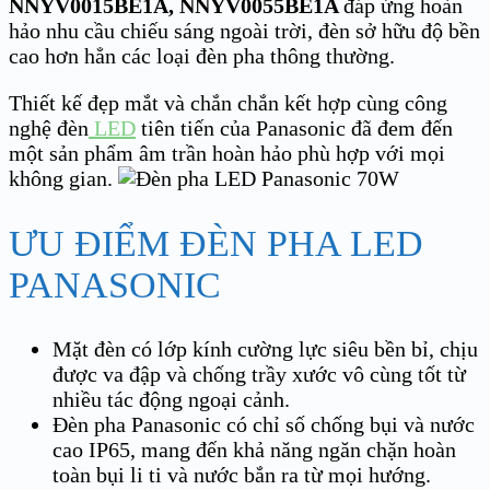
NNYV0015BE1A, NNYV0055BE1A
đáp ứng hoàn
hảo nhu cầu chiếu sáng ngoài trời, đèn sở hữu độ bền
cao hơn hẳn các loại đèn pha thông thường.
Thiết kế đẹp mắt và chắn chắn kết hợp cùng công
nghệ đèn
LED
tiên tiến của Panasonic đã đem đến
một sản phẩm âm trần hoàn hảo phù hợp với mọi
không gian.
ƯU ĐIỂM ĐÈN PHA LED
PANASONIC
Mặt đèn có lớp kính cường lực siêu bền bỉ, chịu
được va đập và chống trầy xước vô cùng tốt từ
nhiều tác động ngoại cảnh.
Đèn pha Panasonic có chỉ số chống bụi và nước
cao IP65, mang đến khả năng ngăn chặn hoàn
toàn bụi li ti và nước bắn ra từ mọi hướng.