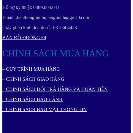
Hỗ trợ kỹ thuật: 0389.004.041
Email: dienthongminhquangminh@gmail.com
Giấy phép kinh doanh số: 0316664423
BẢN ĐỒ ĐƯỜNG ĐI
CHÍNH SÁCH MUA HÀNG
– QUY TRÌNH MUA HÀNG
– CHÍNH SÁCH GIAO HÀNG
– CHÍNH SÁCH ĐỔI TRẢ HÀNG VÀ HOÀN TIỀN
– CHÍNH SÁCH BẢO HÀNH
– CHÍNH SÁCH BẢO MẬT THÔNG TIN