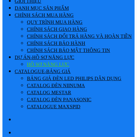
GIỚI THIỆU
DANH MỤC SẢN PHẨM
CHÍNH SÁCH MUA HÀNG
QUY TRÌNH MUA HÀNG
CHÍNH SÁCH GIAO HÀNG
CHÍNH SÁCH ĐỔI TRẢ HÀNG VÀ HOÀN TIỀN
CHÍNH SÁCH BẢO HÀNH
CHÍNH SÁCH BẢO MẬT THÔNG TIN
DỰ ÁN-HỒ SƠ NĂNG LỰC
HỒ SƠ NĂNG LỰC
CATALOGUE-BẢNG GIÁ
BẢNG GIÁ ĐÈN LED PHILIPS DÂN DỤNG
CATALOG ĐÈN NIINUMA
CATALOG MESTAR
CATALOG ĐÈN PANASONIC
CATALOGUE MAXSPID