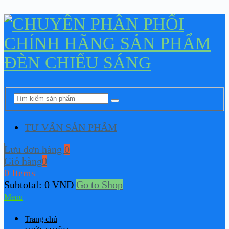
TƯ VẤN SẢN PHẨM
Lưu đơn hàng
0
Giỏ hàng
0
0 Items
Subtotal:
0
VNĐ
Go to Shop
Menu
Trang chủ