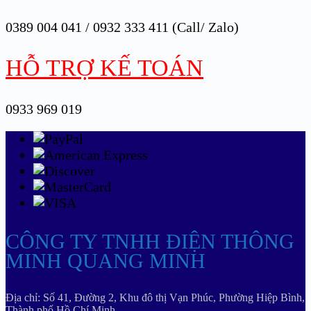
0389 004 041 / 0932 333 411 (Call/ Zalo)
HỖ TRỢ KẾ TOÁN
0933 969 019
CÔNG TY TNHH ĐIỆN THÔNG
MINH QUANG MINH
Địa chỉ: Số 41, Đường 2, Khu đô thị Vạn Phúc, Phường Hiệp Bình,
Thành phố Hồ Chí Minh