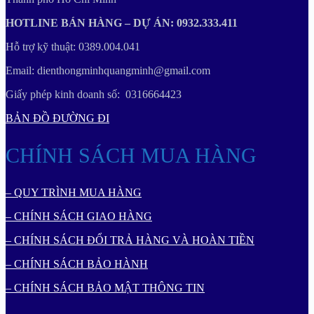
HOTLINE BÁN HÀNG – DỰ ÁN: 0932.333.411
Hỗ trợ kỹ thuật: 0389.004.041
Email: dienthongminhquangminh@gmail.com
Giấy phép kinh doanh số: 0316664423
BẢN ĐỒ ĐƯỜNG ĐI
CHÍNH SÁCH MUA HÀNG
– QUY TRÌNH MUA HÀNG
– CHÍNH SÁCH GIAO HÀNG
– CHÍNH SÁCH ĐỔI TRẢ HÀNG VÀ HOÀN TIỀN
– CHÍNH SÁCH BẢO HÀNH
– CHÍNH SÁCH BẢO MẬT THÔNG TIN