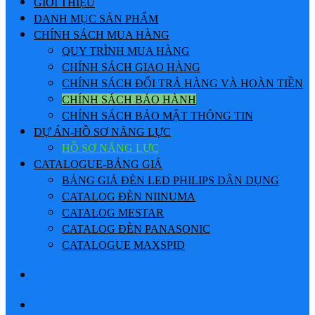
GIỚI THIỆU
DANH MỤC SẢN PHẨM
CHÍNH SÁCH MUA HÀNG
QUY TRÌNH MUA HÀNG
CHÍNH SÁCH GIAO HÀNG
CHÍNH SÁCH ĐỔI TRẢ HÀNG VÀ HOÀN TIỀN
CHÍNH SÁCH BẢO HÀNH
CHÍNH SÁCH BẢO MẬT THÔNG TIN
DỰ ÁN-HỒ SƠ NĂNG LỰC
HỒ SƠ NĂNG LỰC
CATALOGUE-BẢNG GIÁ
BẢNG GIÁ ĐÈN LED PHILIPS DÂN DỤNG
CATALOG ĐÈN NIINUMA
CATALOG MESTAR
CATALOG ĐÈN PANASONIC
CATALOGUE MAXSPID