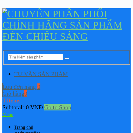
TƯ VẤN SẢN PHẨM
Lưu đơn hàng
0
Giỏ hàng
0
0 Items
Subtotal:
0
VNĐ
Go to Shop
Menu
Trang chủ