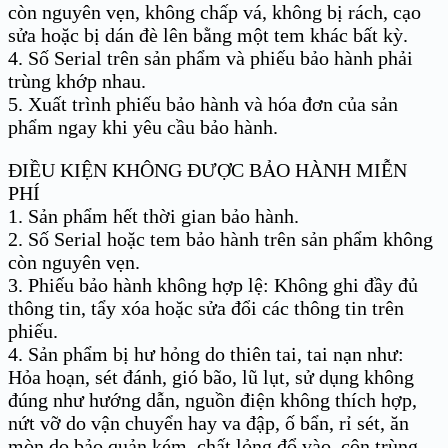
còn nguyên vẹn, không chấp vá, không bị rách, cạo
sửa hoặc bị dán đè lên bằng một tem khác bất kỳ.
4. Số Serial trên sản phẩm và phiếu bảo hành phải
trùng khớp nhau.
5. Xuất trình phiếu bảo hành và hóa đơn của sản
phẩm ngay khi yêu cầu bảo hành.
ĐIỀU KIỆN KHÔNG ĐƯỢC BẢO HÀNH MIỄN
PHÍ
1. Sản phẩm hết thời gian bảo hành.
2. Số Serial hoặc tem bảo hành trên sản phẩm không
còn nguyên vẹn.
3. Phiếu bảo hành không hợp lệ: Không ghi đầy đủ
thông tin, tẩy xóa hoặc sửa đổi các thông tin trên
phiếu.
4. Sản phẩm bị hư hỏng do thiên tai, tai nạn như:
Hỏa hoạn, sét đánh, gió bão, lũ lụt, sử dụng không
đúng như hướng dẫn, nguồn điện không thích hợp,
nứt vỡ do vận chuyển hay va đập, ố bẩn, rỉ sét, ăn
mòn do bảo quản kém, chất lỏng đổ vào, côn trùng