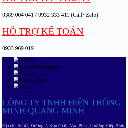
0389 004 041 / 0932 333 411 (Call/ Zalo)
HỖ TRỢ KẾ TOÁN
0933 969 019
CÔNG TY TNHH ĐIỆN THÔNG
MINH QUANG MINH
Địa chỉ: Số 41, Đường 2, Khu đô thị Vạn Phúc, Phường Hiệp Bình,