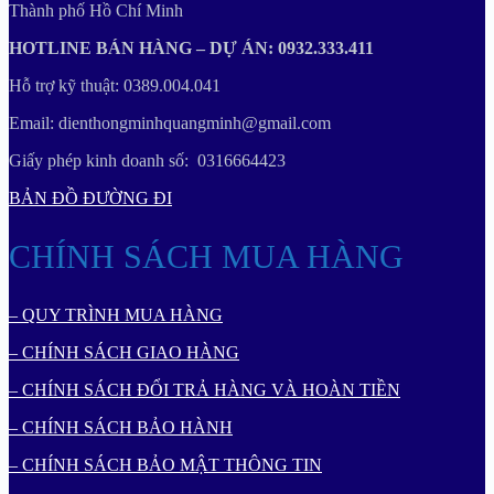
Thành phố Hồ Chí Minh
HOTLINE BÁN HÀNG – DỰ ÁN: 0932.333.411
Hỗ trợ kỹ thuật: 0389.004.041
Email: dienthongminhquangminh@gmail.com
Giấy phép kinh doanh số: 0316664423
BẢN ĐỒ ĐƯỜNG ĐI
CHÍNH SÁCH MUA HÀNG
– QUY TRÌNH MUA HÀNG
– CHÍNH SÁCH GIAO HÀNG
– CHÍNH SÁCH ĐỔI TRẢ HÀNG VÀ HOÀN TIỀN
– CHÍNH SÁCH BẢO HÀNH
– CHÍNH SÁCH BẢO MẬT THÔNG TIN