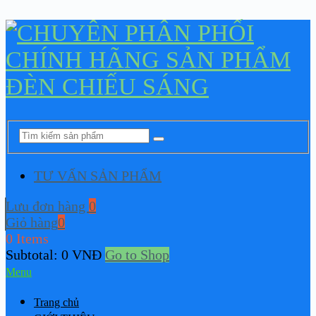
TƯ VẤN SẢN PHẨM
Lưu đơn hàng
0
Giỏ hàng
0
0 Items
Subtotal:
0
VNĐ
Go to Shop
Menu
Trang chủ