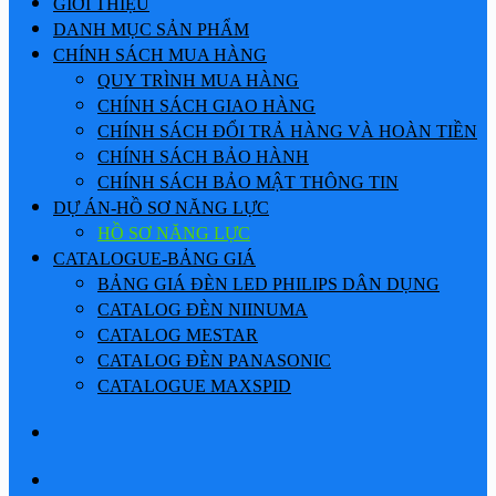
GIỚI THIỆU
DANH MỤC SẢN PHẨM
CHÍNH SÁCH MUA HÀNG
QUY TRÌNH MUA HÀNG
CHÍNH SÁCH GIAO HÀNG
CHÍNH SÁCH ĐỔI TRẢ HÀNG VÀ HOÀN TIỀN
CHÍNH SÁCH BẢO HÀNH
CHÍNH SÁCH BẢO MẬT THÔNG TIN
DỰ ÁN-HỒ SƠ NĂNG LỰC
HỒ SƠ NĂNG LỰC
CATALOGUE-BẢNG GIÁ
BẢNG GIÁ ĐÈN LED PHILIPS DÂN DỤNG
CATALOG ĐÈN NIINUMA
CATALOG MESTAR
CATALOG ĐÈN PANASONIC
CATALOGUE MAXSPID