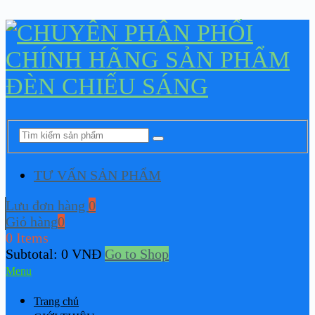
TƯ VẤN SẢN PHẨM
Lưu đơn hàng
0
Giỏ hàng
0
0 Items
Subtotal:
0
VNĐ
Go to Shop
Menu
Trang chủ