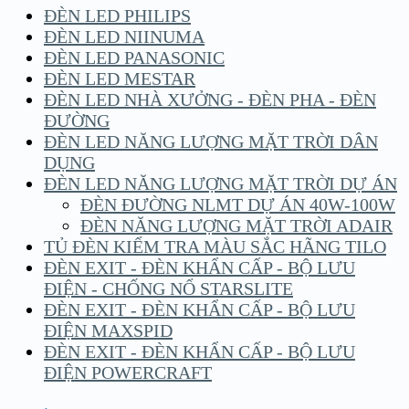
ĐÈN LED PHILIPS
ĐÈN LED NIINUMA
ĐÈN LED PANASONIC
ĐÈN LED MESTAR
ĐÈN LED NHÀ XƯỞNG - ĐÈN PHA - ĐÈN
ĐƯỜNG
ĐÈN LED NĂNG LƯỢNG MẶT TRỜI DÂN
DỤNG
ĐÈN LED NĂNG LƯỢNG MẶT TRỜI DỰ ÁN
ĐÈN ĐƯỜNG NLMT DỰ ÁN 40W-100W
ĐÈN NĂNG LƯỢNG MẶT TRỜI ADAIR
TỦ ĐÈN KIỂM TRA MÀU SẮC HÃNG TILO
ĐÈN EXIT - ĐÈN KHẨN CẤP - BỘ LƯU
ĐIỆN - CHỐNG NỔ STARSLITE
ĐÈN EXIT - ĐÈN KHẨN CẤP - BỘ LƯU
ĐIỆN MAXSPID
ĐÈN EXIT - ĐÈN KHẨN CẤP - BỘ LƯU
ĐIỆN POWERCRAFT