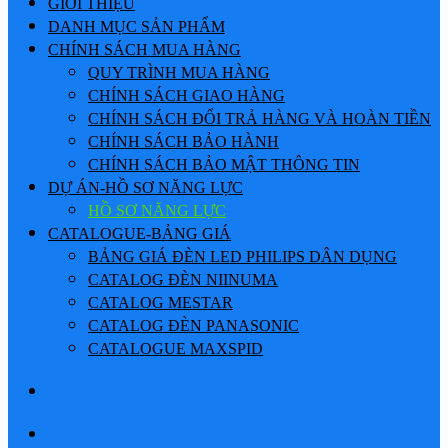
GIỚI THIỆU
DANH MỤC SẢN PHẨM
CHÍNH SÁCH MUA HÀNG
QUY TRÌNH MUA HÀNG
CHÍNH SÁCH GIAO HÀNG
CHÍNH SÁCH ĐỔI TRẢ HÀNG VÀ HOÀN TIỀN
CHÍNH SÁCH BẢO HÀNH
CHÍNH SÁCH BẢO MẬT THÔNG TIN
DỰ ÁN-HỒ SƠ NĂNG LỰC
HỒ SƠ NĂNG LỰC
CATALOGUE-BẢNG GIÁ
BẢNG GIÁ ĐÈN LED PHILIPS DÂN DỤNG
CATALOG ĐÈN NIINUMA
CATALOG MESTAR
CATALOG ĐÈN PANASONIC
CATALOGUE MAXSPID