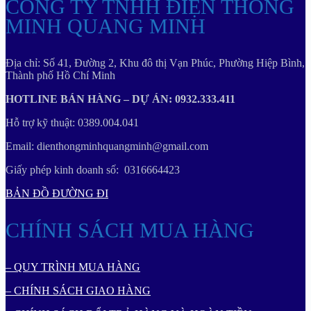
CÔNG TY TNHH ĐIỆN THÔNG
MINH QUANG MINH
Địa chỉ: Số 41, Đường 2, Khu đô thị Vạn Phúc, Phường Hiệp Bình,
Thành phố Hồ Chí Minh
HOTLINE BÁN HÀNG – DỰ ÁN: 0932.333.411
Hỗ trợ kỹ thuật: 0389.004.041
Email: dienthongminhquangminh@gmail.com
Giấy phép kinh doanh số: 0316664423
BẢN ĐỒ ĐƯỜNG ĐI
CHÍNH SÁCH MUA HÀNG
– QUY TRÌNH MUA HÀNG
– CHÍNH SÁCH GIAO HÀNG