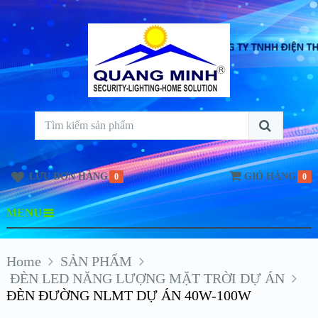
LƯU ĐƠN HÀNG
GIỎ HÀNG
0
0
MENU
Home
SẢN PHẨM
ĐÈN LED NĂNG LƯỢNG MẶT TRỜI DỰ ÁN
ĐÈN ĐƯỜNG NLMT DỰ ÁN 40W-100W