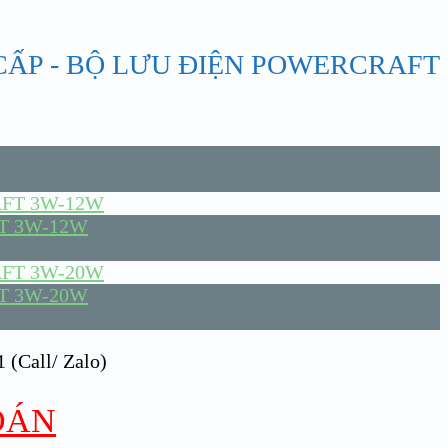
 CẤP - BỘ LƯU ĐIỆN POWERCRAFT
T 3W-12W
T 3W-20W
 (Call/ Zalo)
OÁN