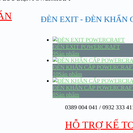
 ÁN
ĐÈN EXIT - ĐÈN KHẨN
ĐÈN EXIT POWERCRAFT
9Sản phẩm
ĐÈN KHẨN CẤP POWERCRAF
10Sản phẩm
ĐÈN KHẨN CẤP POWERCRAF
8Sản phẩm
0389 004 041 / 0932 333 411
HỖ TRỢ KẾ T