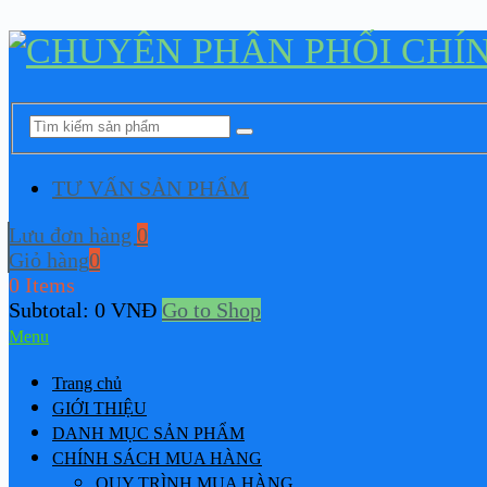
TƯ VẤN SẢN PHẨM
Lưu đơn hàng
0
Giỏ hàng
0
0 Items
Subtotal:
0
VNĐ
Go to Shop
Menu
Trang chủ
GIỚI THIỆU
DANH MỤC SẢN PHẨM
CHÍNH SÁCH MUA HÀNG
QUY TRÌNH MUA HÀNG