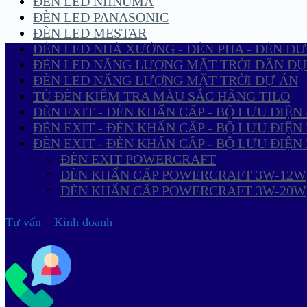
ĐÈN LED NIINUMA
ĐÈN LED PANASONIC
ĐÈN LED MESTAR
ĐÈN LED NHÀ XƯỞNG - ĐÈN PHA - ĐÈN Đ
ĐÈN LED NĂNG LƯỢNG MẶT TRỜI DÂN D
ĐÈN LED NĂNG LƯỢNG MẶT TRỜI DỰ ÁN
TỦ ĐÈN KIỂM TRA MÀU SẮC HÃNG TILO
ĐÈN EXIT - ĐÈN KHẨN CẤP - BỘ LƯU ĐIỆN
ĐÈN EXIT - ĐÈN KHẨN CẤP - BỘ LƯU ĐIỆ
ĐÈN EXIT - ĐÈN KHẨN CẤP - BỘ LƯU ĐIỆ
ĐÈN EXIT POWERCRAFT
ĐÈN KHẨN CẤP POWERCRAFT 3W-12W
ĐÈN KHẨN CẤP POWERCRAFT 3W-20W
Tư vấn – Kinh doanh