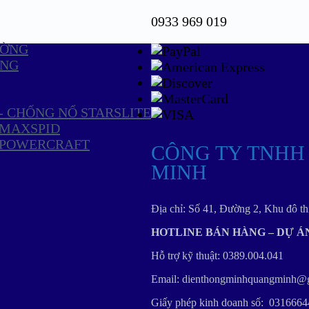
0933 969 019
ƯỜNG
ỤNG
 - CHỐNG NỔ STARSLITE
N MAXSPID
N POWERCRAFT
CÔNG TY TNHH
MINH
Địa chỉ: Số 41, Đường 2, Khu đô 
HOTLINE BÁN HÀNG – DỰ ÁN: 
Hỗ trợ kỹ thuật: 0389.004.041
Email: dienthongminhquangminh@
Giấy phép kinh doanh số: 031666