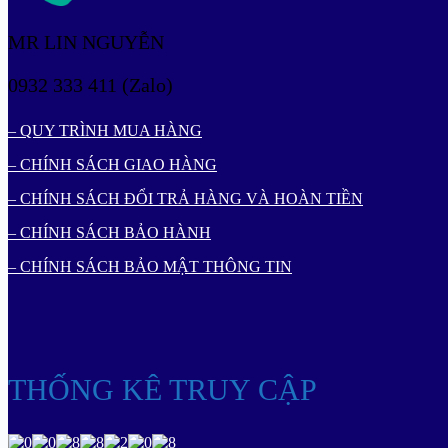
MR LIN NGUYỄN
0932 333 411 (Zalo)
– QUY TRÌNH MUA HÀNG
– CHÍNH SÁCH GIAO HÀNG
– CHÍNH SÁCH ĐỔI TRẢ HÀNG VÀ HOÀN TIỀN
– CHÍNH SÁCH BẢO HÀNH
– CHÍNH SÁCH BẢO MẬT THÔNG TIN
THỐNG KÊ TRUY CẬP