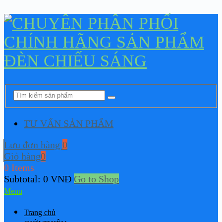
TƯ VẤN SẢN PHẨM
Lưu đơn hàng
0
Giỏ hàng
0
0 Items
Subtotal:
0
VNĐ
Go to Shop
Menu
Trang chủ