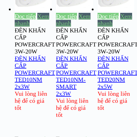
Đọc tiếp
Xem
Đọc tiếp
Xem
Đọc tiếp
Xem
nhanh
nhanh
nhanh
ĐÈN KHẨN
ĐÈN KHẨN
ĐÈN KHẨN
CẤP
CẤP
CẤP
POWERCRAFT
POWERCRAFT
POWERCRAF
3W-20W
3W-20W
3W-20W
ĐÈN KHẨN
ĐÈN KHẨN
ĐÈN KHẨN
CẤP
CẤP
CẤP
POWERCRAFT
POWERCRAFT
POWERCRAF
TED10NM
TED10NM-
TED20NM
2x3W
SMART
2x5W
Vui lòng liên
2x3W
Vui lòng liên
hệ để có giá
Vui lòng liên
hệ để có giá
tốt
hệ để có giá
tốt
tốt