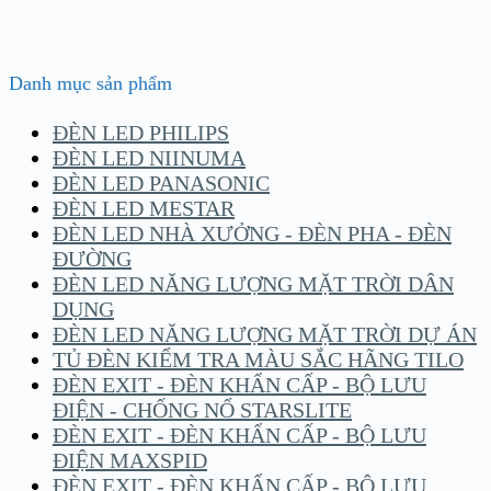
Danh mục sản phẩm
ĐÈN LED PHILIPS
ĐÈN LED NIINUMA
ĐÈN LED PANASONIC
ĐÈN LED MESTAR
ĐÈN LED NHÀ XƯỞNG - ĐÈN PHA - ĐÈN
ĐƯỜNG
ĐÈN LED NĂNG LƯỢNG MẶT TRỜI DÂN
DỤNG
ĐÈN LED NĂNG LƯỢNG MẶT TRỜI DỰ ÁN
TỦ ĐÈN KIỂM TRA MÀU SẮC HÃNG TILO
ĐÈN EXIT - ĐÈN KHẨN CẤP - BỘ LƯU
ĐIỆN - CHỐNG NỔ STARSLITE
ĐÈN EXIT - ĐÈN KHẨN CẤP - BỘ LƯU
ĐIỆN MAXSPID
ĐÈN EXIT - ĐÈN KHẨN CẤP - BỘ LƯU