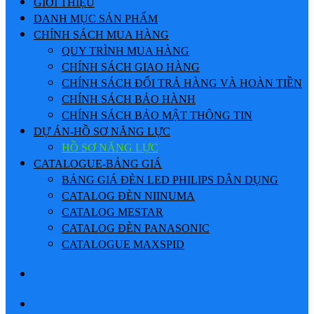
GIỚI THIỆU
DANH MỤC SẢN PHẨM
CHÍNH SÁCH MUA HÀNG
QUY TRÌNH MUA HÀNG
CHÍNH SÁCH GIAO HÀNG
CHÍNH SÁCH ĐỔI TRẢ HÀNG VÀ HOÀN TIỀN
CHÍNH SÁCH BẢO HÀNH
CHÍNH SÁCH BẢO MẬT THÔNG TIN
DỰ ÁN-HỒ SƠ NĂNG LỰC
HỒ SƠ NĂNG LỰC
CATALOGUE-BẢNG GIÁ
BẢNG GIÁ ĐÈN LED PHILIPS DÂN DỤNG
CATALOG ĐÈN NIINUMA
CATALOG MESTAR
CATALOG ĐÈN PANASONIC
CATALOGUE MAXSPID