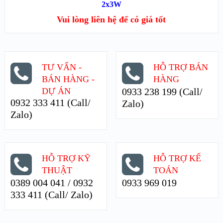
XEM NHANH
2x3W
Vui lòng liên hệ để có giá tốt
XEM CHI TIẾT
TƯ VẤN -
HỖ TRỢ BÁN
BÁN HÀNG -
HÀNG
DỰ ÁN
0933 238 199 (Call/
0932 333 411 (Call/
Zalo)
Zalo)
HỖ TRỢ KỸ
HỖ TRỢ KẾ
THUẬT
TOÁN
0389 004 041 / 0932
0933 969 019
333 411 (Call/ Zalo)