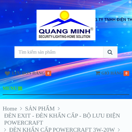
LƯU ĐƠN HÀNG
GIỎ HÀNG
0
0
MENU
Home
SẢN PHẨM
ĐÈN EXIT - ĐÈN KHẨN CẤP - BỘ LƯU ĐIỆN
POWERCRAFT
ĐÈN KHẨN CẤP POWERCRAFT 3W-20W