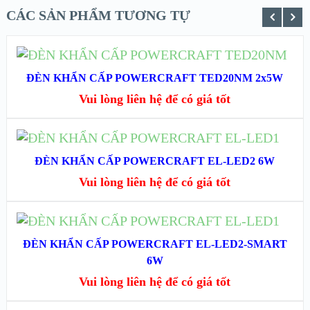
CÁC SẢN PHẨM TƯƠNG TỰ
ĐỌC TIẾP
ĐÈN KHẨN CẤP POWERCRAFT TED20NM 2x5W
XEM NHANH
Vui lòng liên hệ để có giá tốt
XEM CHI TIẾT
ĐỌC TIẾP
ĐÈN KHẨN CẤP POWERCRAFT EL-LED2 6W
XEM NHANH
Vui lòng liên hệ để có giá tốt
XEM CHI TIẾT
ĐỌC TIẾP
ĐÈN KHẨN CẤP POWERCRAFT EL-LED2-SMART
XEM NHANH
6W
Vui lòng liên hệ để có giá tốt
XEM CHI TIẾT