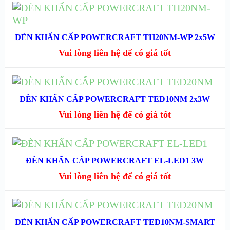
ĐỌC TIẾP
XEM NHANH
ĐÈN KHẨN CẤP POWERCRAFT TH20NM-WP 2x5W
Vui lòng liên hệ để có giá tốt
XEM CHI TIẾT
ĐỌC TIẾP
ĐÈN KHẨN CẤP POWERCRAFT TED10NM 2x3W
XEM NHANH
Vui lòng liên hệ để có giá tốt
XEM CHI TIẾT
ĐỌC TIẾP
ĐÈN KHẨN CẤP POWERCRAFT EL-LED1 3W
XEM NHANH
Vui lòng liên hệ để có giá tốt
XEM CHI TIẾT
ĐỌC TIẾP
ĐÈN KHẨN CẤP POWERCRAFT TED10NM-SMART