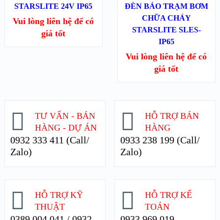
STARSLITE 24V IP65
XEM CHI TIẾT
ĐÈN BÁO TRẠM BƠM
XEM CHI TIẾT
CHỮA CHÁY
Vui lòng liên hệ để có
STARSLITE SLES-
giá tốt
IP65
Vui lòng liên hệ để có
giá tốt
TƯ VẤN - BÁN
HỖ TRỢ BÁN
HÀNG - DỰ ÁN
HÀNG
0932 333 411 (Call/
0933 238 199 (Call/
Zalo)
Zalo)
HỖ TRỢ KỸ
HỖ TRỢ KẾ
THUẬT
TOÁN
0389 004 041 / 0932
0933 969 019