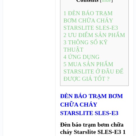
[
hide
]
1
ĐÈN BÁO TRẠM
BƠM CHỮA CHÁY
STARSLITE SLES-E3
2
ƯU ĐIỂM SẢN PHẨM
3
THÔNG SỐ KỸ
THUẬT
4
ỨNG DỤNG
5
MUA SẢN PHẨM
STARSLITE Ở ĐÂU ĐỂ
ĐƯỢC GIÁ TỐT ?
ĐÈN BÁO TRẠM BƠM
CHỮA CHÁY
STARSLITE SLES-E3
Đèn báo trạm bơm chữa
cháy Starslite SLES-E3 1