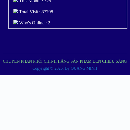
This Month : 325
Total Visit : 87798
Who's Online : 2
CHUYÊN PHÂN PHỐI CHÍNH HÃNG SẢN PHẨM ĐÈN CHIẾU SÁNG
Copyright © 2026.
By QUANG MINH