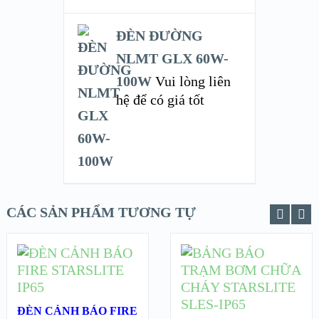
ĐÈN ĐƯỜNG
NLMT GLX 60W-
100W
Vui lòng liên
hệ để có giá tốt
CÁC SẢN PHẨM TƯƠNG TỰ
ĐỌC TIẾP
XEM NHANH
XEM NHANH
ĐỌC TIẾP
ĐÈN CẢNH BÁO FIRE