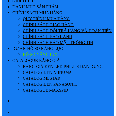
GIỚI THIỆU
DANH MỤC SẢN PHẨM
CHÍNH SÁCH MUA HÀNG
QUY TRÌNH MUA HÀNG
CHÍNH SÁCH GIAO HÀNG
CHÍNH SÁCH ĐỔI TRẢ HÀNG VÀ HOÀN TIỀN
CHÍNH SÁCH BẢO HÀNH
CHÍNH SÁCH BẢO MẬT THÔNG TIN
DỰ ÁN-HỒ SƠ NĂNG LỰC
HỒ SƠ NĂNG LỰC
CATALOGUE-BẢNG GIÁ
BẢNG GIÁ ĐÈN LED PHILIPS DÂN DỤNG
CATALOG ĐÈN NIINUMA
CATALOG MESTAR
CATALOG ĐÈN PANASONIC
CATALOGUE MAXSPID