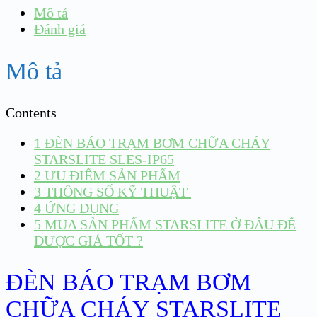
Mô tả
Đánh giá
Mô tả
Contents
1
ĐÈN BÁO TRẠM BƠM CHỮA CHÁY
STARSLITE SLES-IP65
2
ƯU ĐIỂM SẢN PHẨM
3
THÔNG SỐ KỸ THUẬT
4
ỨNG DỤNG
5
MUA SẢN PHẨM STARSLITE Ở ĐÂU ĐỂ
ĐƯỢC GIÁ TỐT ?
ĐÈN BÁO TRẠM BƠM
CHỮA CHÁY STARSLITE