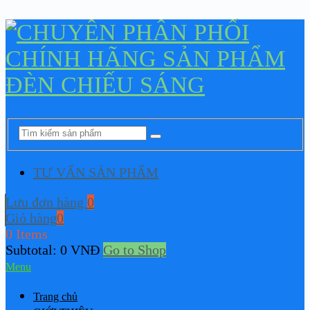
TƯ VẤN SẢN PHẨM
Lưu đơn hàng
0
Giỏ hàng
0
0 Items
Subtotal:
0
VNĐ
Go to Shop
Menu
Trang chủ