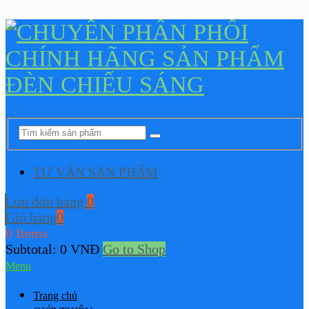
TƯ VẤN SẢN PHẨM
Lưu đơn hàng
0
Giỏ hàng
0
0 Items
Subtotal:
0
VNĐ
Go to Shop
Menu
Trang chủ