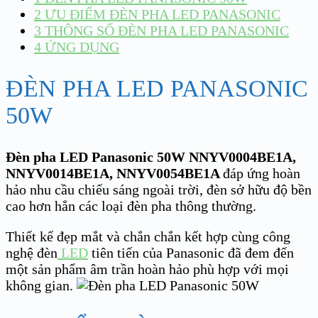
2
ƯU ĐIỂM ĐÈN PHA LED PANASONIC
3
THÔNG SỐ ĐÈN PHA LED PANASONIC
4
ỨNG DỤNG
ĐÈN PHA LED PANASONIC
50W
Đèn pha LED Panasonic 50W NNYV0004BE1A,
NNYV0014BE1A, NNYV0054BE1A
đáp ứng hoàn
hảo nhu cầu chiếu sáng ngoài trời, đèn sở hữu độ bền
cao hơn hẳn các loại đèn pha thông thường.
Thiết kế đẹp mắt và chắn chắn kết hợp cùng công
nghệ đèn
LED
tiên tiến của Panasonic đã đem đến
một sản phẩm âm trần hoàn hảo phù hợp với mọi
không gian.