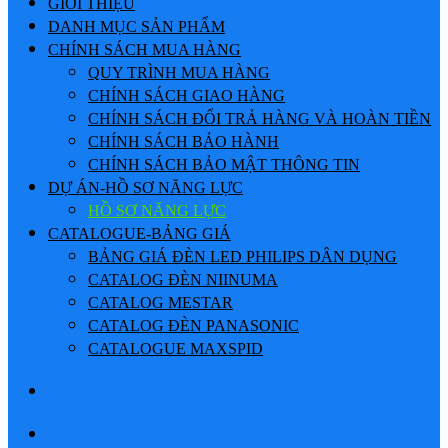
GIỚI THIỆU
DANH MỤC SẢN PHẨM
CHÍNH SÁCH MUA HÀNG
QUY TRÌNH MUA HÀNG
CHÍNH SÁCH GIAO HÀNG
CHÍNH SÁCH ĐỔI TRẢ HÀNG VÀ HOÀN TIỀN
CHÍNH SÁCH BẢO HÀNH
CHÍNH SÁCH BẢO MẬT THÔNG TIN
DỰ ÁN-HỒ SƠ NĂNG LỰC
HỒ SƠ NĂNG LỰC
CATALOGUE-BẢNG GIÁ
BẢNG GIÁ ĐÈN LED PHILIPS DÂN DỤNG
CATALOG ĐÈN NIINUMA
CATALOG MESTAR
CATALOG ĐÈN PANASONIC
CATALOGUE MAXSPID