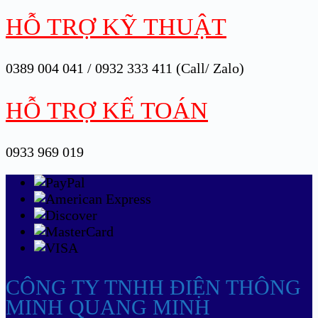
HỖ TRỢ KỸ THUẬT
0389 004 041 / 0932 333 411 (Call/ Zalo)
HỖ TRỢ KẾ TOÁN
0933 969 019
CÔNG TY TNHH ĐIỆN THÔNG
MINH QUANG MINH