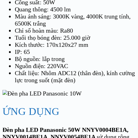
Công suất: 50W
Quang thông: 4500 lm
Màu ánh sáng: 3000K vàng, 4000K trung tính,
6500K trắng
Chỉ số hoàn màu: Ra80
Tuổi thọ bóng đèn: 25.000 giờ
Kích thước: 170x120x27 mm
IP: 65
Bộ nguồn: lắp trong
Nguồn điện: 220VAC
Chất liệu: Nhôm ADC12 (thân đèn), kính cường
lực trong suốt (mặt đèn)
ỨNG DỤNG
Đèn pha LED Panasonic 50W NNYV0004BE1A,
NNYV0014BE1A, NNYV0054BE1A
sử dụng rộng