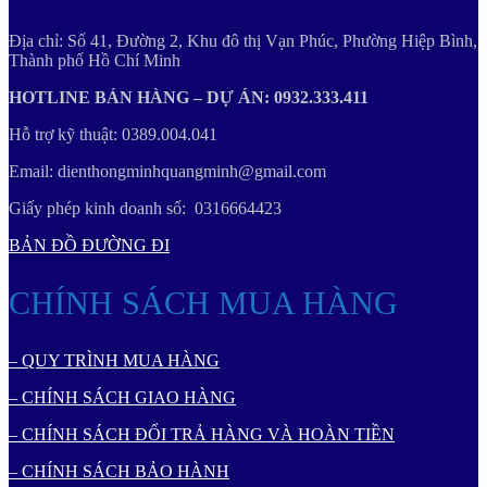
Địa chỉ: Số 41, Đường 2, Khu đô thị Vạn Phúc, Phường Hiệp Bình,
Thành phố Hồ Chí Minh
HOTLINE BÁN HÀNG – DỰ ÁN: 0932.333.411
Hỗ trợ kỹ thuật: 0389.004.041
Email: dienthongminhquangminh@gmail.com
Giấy phép kinh doanh số: 0316664423
BẢN ĐỒ ĐƯỜNG ĐI
CHÍNH SÁCH MUA HÀNG
– QUY TRÌNH MUA HÀNG
– CHÍNH SÁCH GIAO HÀNG
– CHÍNH SÁCH ĐỔI TRẢ HÀNG VÀ HOÀN TIỀN
– CHÍNH SÁCH BẢO HÀNH