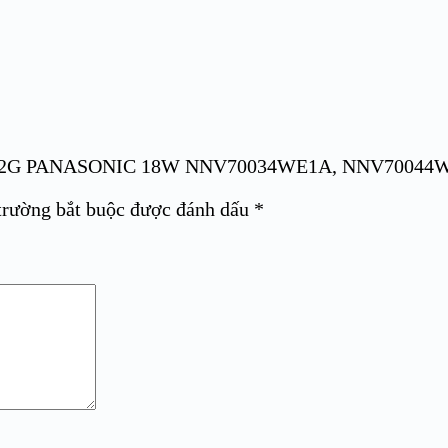
N DN 2G PANASONIC 18W NNV70034WE1A, NNV7004
trường bắt buộc được đánh dấu
*