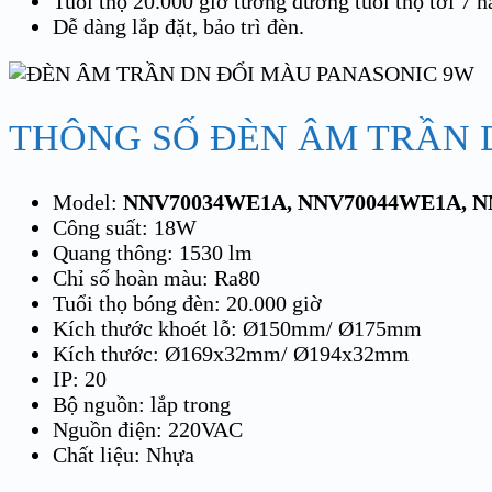
Tuổi thọ 20.000 giờ tương đương tuổi thọ tới 7 
Dễ dàng lắp đặt, bảo trì đèn.
THÔNG SỐ ĐÈN ÂM TRẦN 
Model:
NNV70034WE1A, NNV70044WE1A, N
Công suất: 18W
Quang thông: 1530 lm
Chỉ số hoàn màu: Ra80
Tuổi thọ bóng đèn: 20.000 giờ
Kích thước khoét lỗ: Ø150mm/ Ø175mm
Kích thước: Ø169x32mm/ Ø194x32mm
IP: 20
Bộ nguồn: lắp trong
Nguồn điện: 220VAC
Chất liệu: Nhựa