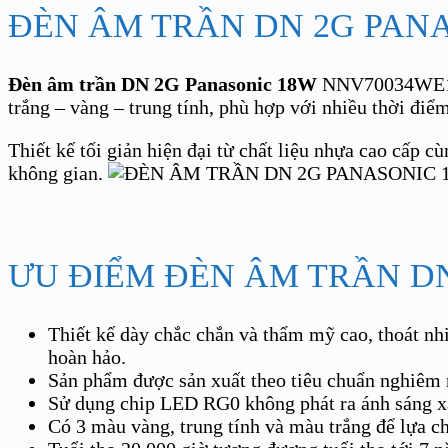
ĐÈN ÂM TRẦN DN 2G PAN
Đèn âm trần DN 2G Panasonic 18W
NNV70034WE1A 
trắng – vàng – trung tính, phù hợp với nhiều thời đi
Thiết kế tối giản hiện đại từ chất liệu nhựa cao cấp c
không gian.
ƯU ĐIỂM ĐÈN ÂM TRẦN D
Thiết kế dày chắc chắn và thẩm mỹ cao, thoát nhi
hoàn hảo.
Sản phẩm được sản xuất theo tiêu chuẩn nghiêm n
Sử dụng chip LED RG0 không phát ra ánh sáng xa
Có 3 màu vàng, trung tính và màu trắng để lựa ch