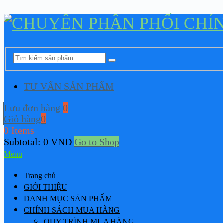
TƯ VẤN SẢN PHẨM
Lưu đơn hàng
0
Giỏ hàng
0
0 Items
Subtotal:
0
VNĐ
Go to Shop
Menu
Trang chủ
GIỚI THIỆU
DANH MỤC SẢN PHẨM
CHÍNH SÁCH MUA HÀNG
QUY TRÌNH MUA HÀNG