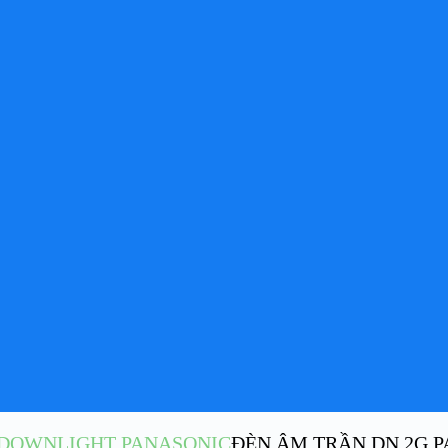
 DOWNLIGHT PANASONIC
ĐÈN ÂM TRẦN DN 2G P