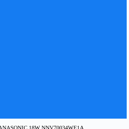
ANASONIC 18W NNV70034WE1A,