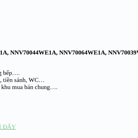
4WE1A, NNV70044WE1A, NNV70064WE1A, NNV700
ng bếp….
g, tiền sảnh, WC…
h, khu mua bán chung….
I ĐÂY