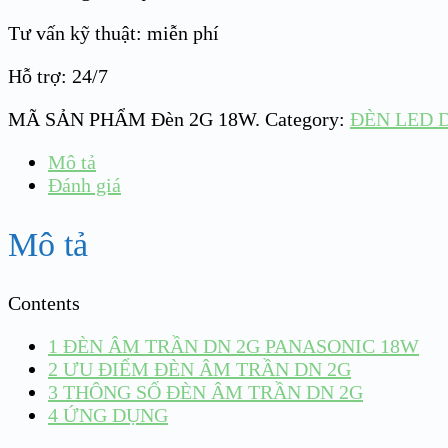
Tư vấn kỹ thuật: miễn phí
Hỗ trợ: 24/7
MÃ SẢN PHẨM
Đèn 2G 18W
.
Category:
ĐÈN LED 
Mô tả
Đánh giá
Mô tả
Contents
1
ĐÈN ÂM TRẦN DN 2G PANASONIC 18W
2
ƯU ĐIỂM ĐÈN ÂM TRẦN DN 2G
3
THÔNG SỐ ĐÈN ÂM TRẦN DN 2G
4
ỨNG DỤNG