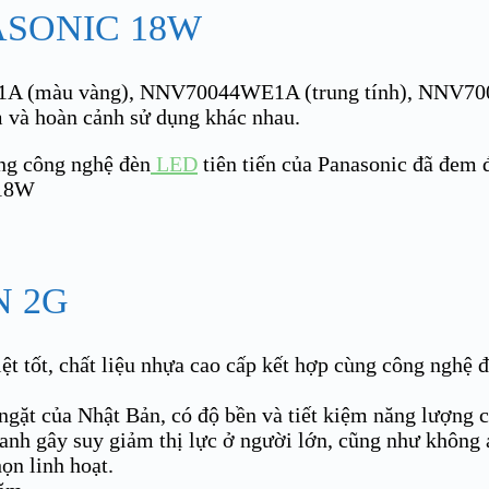
ASONIC 18W
(màu vàng), NNV70044WE1A (trung tính), NNV70
ểm và hoàn cảnh sử dụng khác nhau.
ùng công nghệ đèn
LED
tiên tiến của Panasonic đã đem
N 2G
ệt tốt, chất liệu nhựa cao cấp kết hợp cùng công nghệ
gặt của Nhật Bản, có độ bền và tiết kiệm năng lượng c
nh gây suy giảm thị lực ở người lớn, cũng như không 
ọn linh hoạt.