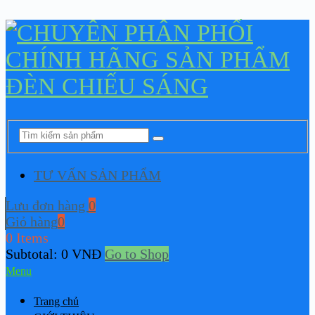
TƯ VẤN SẢN PHẨM
Lưu đơn hàng
0
Giỏ hàng
0
0 Items
Subtotal:
0
VNĐ
Go to Shop
Menu
Trang chủ