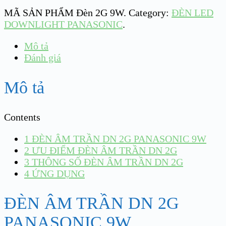
MÃ SẢN PHẨM
Đèn 2G 9W
.
Category:
ĐÈN LED
DOWNLIGHT PANASONIC
.
Mô tả
Đánh giá
Mô tả
Contents
1
ĐÈN ÂM TRẦN DN 2G PANASONIC 9W
2
ƯU ĐIỂM ĐÈN ÂM TRẦN DN 2G
3
THÔNG SỐ ĐÈN ÂM TRẦN DN 2G
4
ỨNG DỤNG
ĐÈN ÂM TRẦN DN 2G
PANASONIC 9W