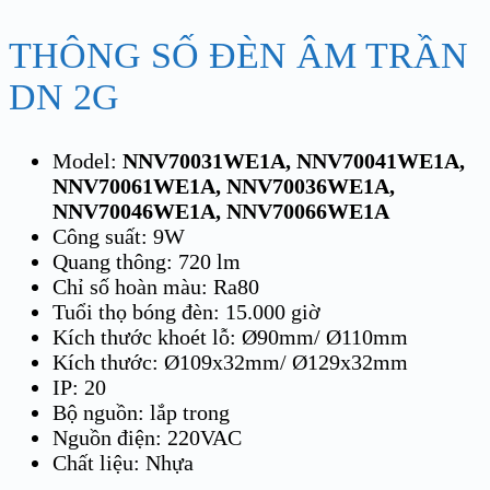
THÔNG SỐ ĐÈN ÂM TRẦN
DN 2G
Model:
NNV70031WE1A, NNV70041WE1A,
NNV70061WE1A, NNV70036WE1A,
NNV70046WE1A, NNV70066WE1A
Công suất: 9W
Quang thông: 720 lm
Chỉ số hoàn màu: Ra80
Tuổi thọ bóng đèn: 15.000 giờ
Kích thước khoét lỗ: Ø90mm/ Ø110mm
Kích thước: Ø109x32mm/ Ø129x32mm
IP: 20
Bộ nguồn: lắp trong
Nguồn điện: 220VAC
Chất liệu: Nhựa