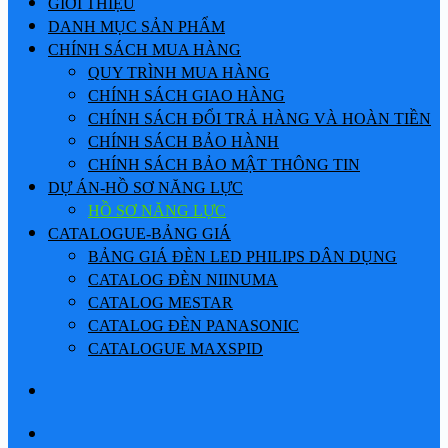
GIỚI THIỆU
DANH MỤC SẢN PHẨM
CHÍNH SÁCH MUA HÀNG
QUY TRÌNH MUA HÀNG
CHÍNH SÁCH GIAO HÀNG
CHÍNH SÁCH ĐỔI TRẢ HÀNG VÀ HOÀN TIỀN
CHÍNH SÁCH BẢO HÀNH
CHÍNH SÁCH BẢO MẬT THÔNG TIN
DỰ ÁN-HỒ SƠ NĂNG LỰC
HỒ SƠ NĂNG LỰC
CATALOGUE-BẢNG GIÁ
BẢNG GIÁ ĐÈN LED PHILIPS DÂN DỤNG
CATALOG ĐÈN NIINUMA
CATALOG MESTAR
CATALOG ĐÈN PANASONIC
CATALOGUE MAXSPID