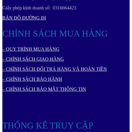
Giấy phép kinh doanh số: 0316664423
BẢN ĐỒ ĐƯỜNG ĐI
CHÍNH SÁCH MUA HÀNG
– QUY TRÌNH MUA HÀNG
– CHÍNH SÁCH GIAO HÀNG
– CHÍNH SÁCH ĐỔI TRẢ HÀNG VÀ HOÀN TIỀN
– CHÍNH SÁCH BẢO HÀNH
– CHÍNH SÁCH BẢO MẬT THÔNG TIN
THỐNG KÊ TRUY CẬP