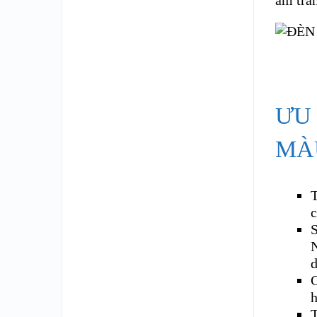
âm trầ
ƯU
MÀ
T
c
N
d
C
h
T