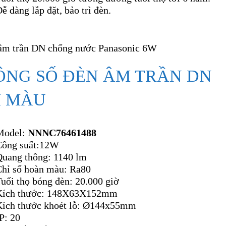
ễ dàng lắp đặt, bảo trì đèn.
ÔNG SỐ ĐÈN ÂM TRẦN DN
I MÀU
Model:
NNNC76461488
Công suất:12W
Quang thông: 1140 lm
Chỉ số hoàn màu: Ra80
uổi thọ bóng đèn: 20.000 giờ
Kích thước: 148X63X152mm
Kích thước khoét lỗ: Ø144x55mm
P: 20