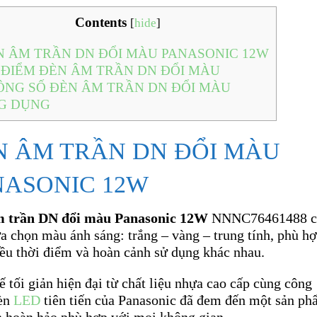
Contents
[
hide
]
 ÂM TRẦN DN ĐỔI MÀU PANASONIC 12W
ĐIỂM ĐÈN ÂM TRẦN DN ĐỔI MÀU
NG SỐ ĐÈN ÂM TRẦN DN ĐỔI MÀU
G DỤNG
N ÂM TRẦN DN ĐỔI MÀU
NASONIC 12W
m trần DN đổi màu Panasonic 12W
NNNC76461488
c
ựa chọn màu ánh sáng: trắng – vàng – trung tính, phù h
iều thời điểm và hoàn cảnh sử dụng khác nhau.
ế tối giản hiện đại từ chất liệu nhựa cao cấp cùng công
èn
LED
tiên tiến của Panasonic đã đem đến một sản p