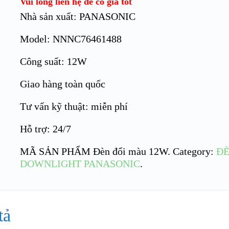
Vui lòng liên hệ để có giá tốt
Nhà sản xuất: PANASONIC
Model: NNNC76461488
Công suất: 12W
Giao hàng toàn quốc
Tư vấn kỹ thuật: miễn phí
Hỗ trợ: 24/7
MÃ SẢN PHẨM
Đèn đổi màu 12W
.
Category:
ĐÈ
DOWNLIGHT PANASONIC
.
tả