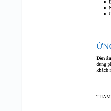
B
C
ỨN
Đèn â
dụng p
khách n
THAM