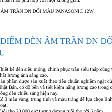
n hoàn hảo phù hợp với mọi không gian.
 ĐIỂM ĐÈN ÂM TRẦN DN ĐỔ
U
hiết kế đèn siêu mỏng, chinh phục trần siêu thấp cùng 
hất lượng ánh sáng cao.
Sản phẩm được sản xuất theo tiêu chuẩn nghiêm ngặt c
hật Bản, có độ bền và tiết kiệm năng lượng cao trong 
òng đèn chiếu sáng hiện nay.
ó 3 màu vàng, trung tính và màu trắng để lựa chọn lin
oạt.
uổi thọ 20.000 giờ tương đương tuổi thọ tới 6 năm.