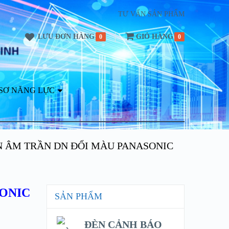
TƯ VẤN SẢN PHẨM
LƯU ĐƠN HÀNG
GIỎ HÀNG
0
0
SƠ NĂNG LỰC
N ÂM TRẦN DN ĐỔI MÀU PANASONIC
SONIC
SẢN PHẨM
ĐÈN CẢNH BÁO