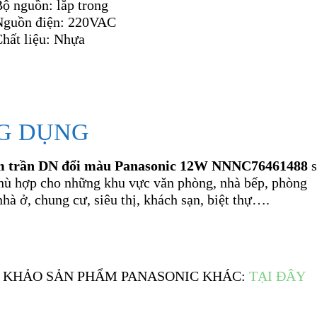
ộ nguồn: lắp trong
Nguồn điện: 220VAC
hất liệu: Nhựa
G DỤNG
m trần DN đổi màu Panasonic 12W NNNC76461488
hù hợp cho những khu vực văn phòng, nhà bếp, phòng
hà ở, chung cư, siêu thị, khách sạn, biệt thự….
 KHẢO SẢN PHẨM PANASONIC KHÁC:
TẠI ĐÂY