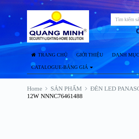
TRANG CHỦ
GIỚI THIỆU
DANH MỤC
CATALOGUE-BẢNG GIÁ
Home
SẢN PHẨM
ĐÈN LED PANAS
12W NNNC76461488