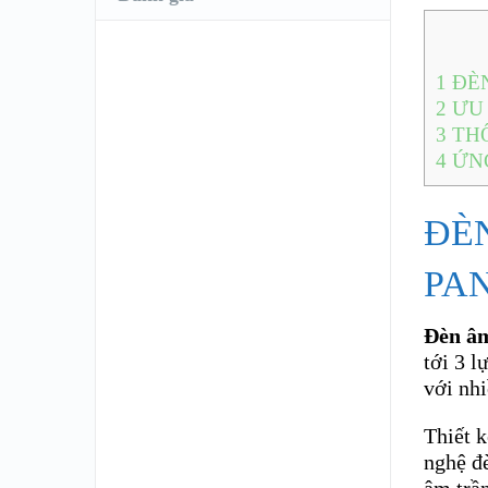
1
ĐÈN
2
ƯU 
3
THÔ
4
ỨN
ĐÈ
PA
Đèn â
tới 3 l
với nh
Thiết k
nghệ đ