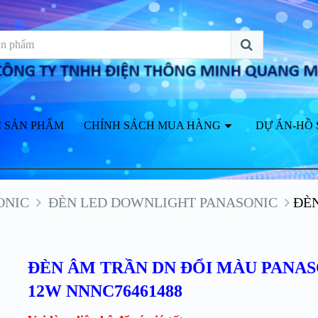
 SẢN PHẨM
CHÍNH SÁCH MUA HÀNG
DỰ ÁN-HỒ 
ONIC
ĐÈN LED DOWNLIGHT PANASONIC
ĐÈ
ĐÈN ÂM TRẦN DN ĐỔI MÀU PANA
12W NNNC76461488