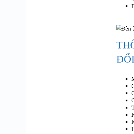
D
TH
ĐỔ
T
I