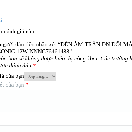
á
ó đánh giá nào.
 người đầu tiên nhận xét “ĐÈN ÂM TRẦN DN ĐỔI M
ONIC 12W NNNC76461488”
của bạn sẽ không được hiển thị công khai.
Các trường b
ược đánh dấu
*
iá của bạn
ét của bạn
*