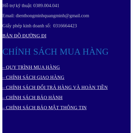
Hỗ trợ kỹ thuật: 0389.004.041
Email: dienthongminhquangminh@gmail.com
Giấy phép kinh doanh số: 0316664423
BẢN ĐỒ ĐƯỜNG ĐI
CHÍNH SÁCH MUA HÀNG
– QUY TRÌNH MUA HÀNG
– CHÍNH SÁCH GIAO HÀNG
– CHÍNH SÁCH ĐỔI TRẢ HÀNG VÀ HOÀN TIỀN
– CHÍNH SÁCH BẢO HÀNH
– CHÍNH SÁCH BẢO MẬT THÔNG TIN