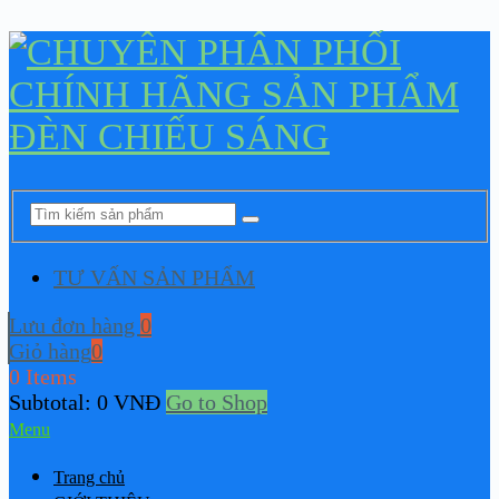
TƯ VẤN SẢN PHẨM
Lưu đơn hàng
0
Giỏ hàng
0
0 Items
Subtotal:
0
VNĐ
Go to Shop
Menu
Trang chủ