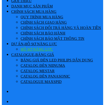
GIỚI THIỆU
DANH MỤC SẢN PHẨM
CHÍNH SÁCH MUA HÀNG
QUY TRÌNH MUA HÀNG
CHÍNH SÁCH GIAO HÀNG
CHÍNH SÁCH ĐỔI TRẢ HÀNG VÀ HOÀN TIỀN
CHÍNH SÁCH BẢO HÀNH
CHÍNH SÁCH BẢO MẬT THÔNG TIN
DỰ ÁN-HỒ SƠ NĂNG LỰC
HỒ SƠ NĂNG LỰC
CATALOGUE-BẢNG GIÁ
BẢNG GIÁ ĐÈN LED PHILIPS DÂN DỤNG
CATALOG ĐÈN NIINUMA
CATALOG MESTAR
CATALOG ĐÈN PANASONIC
CATALOGUE MAXSPID