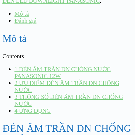
ĐÈN LED DOWNLIGHT PANASONIC
.
Mô tả
Đánh giá
Mô tả
Contents
1
ĐÈN ÂM TRẦN DN CHỐNG NƯỚC
PANASONIC 12W
2
ƯU ĐIỂM ĐÈN ÂM TRẦN DN CHỐNG
NƯỚC
3
THÔNG SỐ ĐÈN ÂM TRẦN DN CHỐNG
NƯỚC
4
ỨNG DỤNG
ĐÈN ÂM TRẦN DN CHỐNG