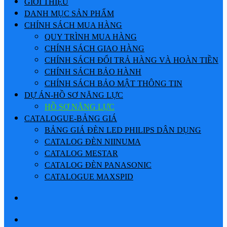
GIỚI THIỆU
DANH MỤC SẢN PHẨM
CHÍNH SÁCH MUA HÀNG
QUY TRÌNH MUA HÀNG
CHÍNH SÁCH GIAO HÀNG
CHÍNH SÁCH ĐỔI TRẢ HÀNG VÀ HOÀN TIỀN
CHÍNH SÁCH BẢO HÀNH
CHÍNH SÁCH BẢO MẬT THÔNG TIN
DỰ ÁN-HỒ SƠ NĂNG LỰC
HỒ SƠ NĂNG LỰC
CATALOGUE-BẢNG GIÁ
BẢNG GIÁ ĐÈN LED PHILIPS DÂN DỤNG
CATALOG ĐÈN NIINUMA
CATALOG MESTAR
CATALOG ĐÈN PANASONIC
CATALOGUE MAXSPID