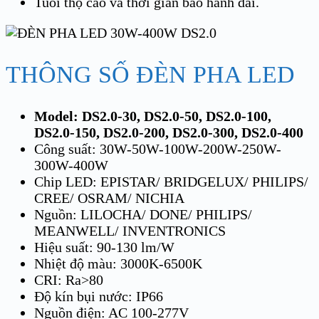
Tuổi thọ cao và thời gian bảo hành dài.
THÔNG SỐ ĐÈN PHA LED
Model: DS2.0-30, DS2.0-50, DS2.0-100,
DS2.0-150, DS2.0-200, DS2.0-300, DS2.0-400
Công suất: 30W-50W-100W-200W-250W-
300W-400W
Chip LED: EPISTAR/ BRIDGELUX/ PHILIPS/
CREE/ OSRAM/ NICHIA
Nguồn: LILOCHA/ DONE/ PHILIPS/
MEANWELL/ INVENTRONICS
Hiệu suất: 90-130 lm/W
Nhiệt độ màu: 3000K-6500K
CRI: Ra>80
Độ kín bụi nước: IP66
Nguồn điện: AC 100-277V