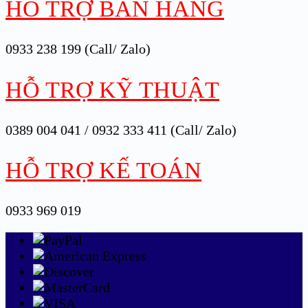
HỖ TRỢ BÁN HÀNG
0933 238 199 (Call/ Zalo)
HỖ TRỢ KỸ THUẬT
0389 004 041 / 0932 333 411 (Call/ Zalo)
HỖ TRỢ KẾ TOÁN
0933 969 019