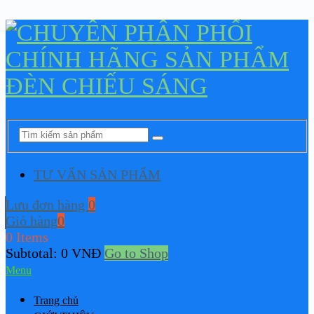
TƯ VẤN SẢN PHẨM
Lưu đơn hàng
0
Giỏ hàng
0
0 Items
Subtotal:
0
VNĐ
Go to Shop
Menu
Trang chủ