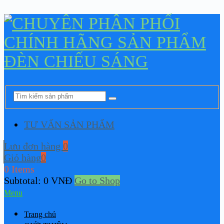
TƯ VẤN SẢN PHẨM
Lưu đơn hàng
0
Giỏ hàng
0
0 Items
Subtotal:
0
VNĐ
Go to Shop
Menu
Trang chủ