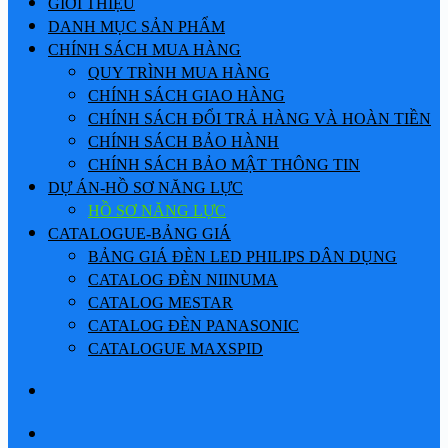
GIỚI THIỆU
DANH MỤC SẢN PHẨM
CHÍNH SÁCH MUA HÀNG
QUY TRÌNH MUA HÀNG
CHÍNH SÁCH GIAO HÀNG
CHÍNH SÁCH ĐỔI TRẢ HÀNG VÀ HOÀN TIỀN
CHÍNH SÁCH BẢO HÀNH
CHÍNH SÁCH BẢO MẬT THÔNG TIN
DỰ ÁN-HỒ SƠ NĂNG LỰC
HỒ SƠ NĂNG LỰC
CATALOGUE-BẢNG GIÁ
BẢNG GIÁ ĐÈN LED PHILIPS DÂN DỤNG
CATALOG ĐÈN NIINUMA
CATALOG MESTAR
CATALOG ĐÈN PANASONIC
CATALOGUE MAXSPID