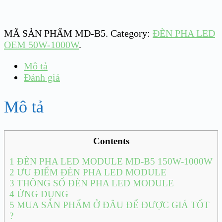
MÃ SẢN PHẨM
MD-B5
.
Category:
ĐÈN PHA LED
OEM 50W-1000W
.
Mô tả
Đánh giá
Mô tả
Contents
1
ĐÈN PHA LED MODULE MD-B5 150W-1000W
2
ƯU ĐIỂM ĐÈN PHA LED MODULE
3
THÔNG SỐ ĐÈN PHA LED MODULE
4
ỨNG DỤNG
5
MUA SẢN PHẨM Ở ĐÂU ĐỂ ĐƯỢC GIÁ TỐT
?