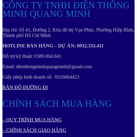
CÔNG TY TNHH ĐIỆN THÔNG
MINH QUANG MINH
Địa chỉ: Số 41, Đường 2, Khu đô thị Vạn Phúc, Phường Hiệp Bình,
Thành phố Hồ Chí Minh
HOTLINE BÁN HÀNG – DỰ ÁN: 0932.333.411
Hỗ trợ kỹ thuật: 0389.004.041
Email: dienthongminhquangminh@gmail.com
Giấy phép kinh doanh số: 0316664423
BẢN ĐỒ ĐƯỜNG ĐI
CHÍNH SÁCH MUA HÀNG
– QUY TRÌNH MUA HÀNG
– CHÍNH SÁCH GIAO HÀNG