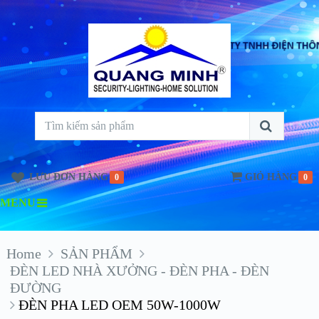
LƯU ĐƠN HÀNG
GIỎ HÀNG
0
0
MENU
Home
SẢN PHẨM
ĐÈN LED NHÀ XƯỞNG - ĐÈN PHA - ĐÈN
ĐƯỜNG
ĐÈN PHA LED OEM 50W-1000W