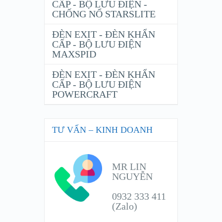
CẤP - BỘ LƯU ĐIỆN -
CHỐNG NỔ STARSLITE
ĐÈN EXIT - ĐÈN KHẨN
CẤP - BỘ LƯU ĐIỆN
MAXSPID
ĐÈN EXIT - ĐÈN KHẨN
CẤP - BỘ LƯU ĐIỆN
POWERCRAFT
TƯ VẤN – KINH DOANH
MR LIN
NGUYỄN
0932 333 411
(Zalo)