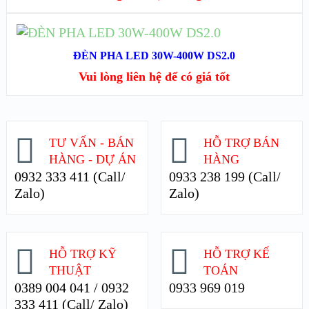
XEM CHI TIẾT
ĐỌC TIẾP
ĐÈN PHA LED 30W-400W DS2.0
XEM NHANH
Vui lòng liên hệ để có giá tốt
XEM CHI TIẾT
TƯ VẤN - BÁN
HỖ TRỢ BÁN
HÀNG - DỰ ÁN
HÀNG
0932 333 411 (Call/
0933 238 199 (Call/
Zalo)
Zalo)
HỖ TRỢ KỸ
HỖ TRỢ KẾ
THUẬT
TOÁN
0389 004 041 / 0932
0933 969 019
333 411 (Call/ Zalo)