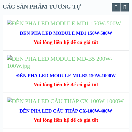
CÁC SẢN PHẨM TƯƠNG TỰ
ĐỌC TIẾP
ĐÈN PHA LED MODULE MD1 150W-500W
XEM NHANH
Vui lòng liên hệ để có giá tốt
XEM CHI TIẾT
ĐỌC TIẾP
XEM NHANH
ĐÈN PHA LED MODULE MD-B5 150W-1000W
Vui lòng liên hệ để có giá tốt
XEM CHI TIẾT
ĐỌC TIẾP
ĐÈN PHA LED CẨU THÁP CX-100W-400W
XEM NHANH
Vui lòng liên hệ để có giá tốt