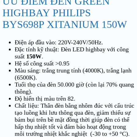
ƯU ĐIỂM ĐÈN GREEN
HIGHBAY PHILIPS
BYS698P XITANIUM 150W
Điện áp đầu vào: 220V-240V/50Hz.
Đặc tính kỹ thuật: Đèn LED highbay với công
suất
150W
.
Hệ số công suất >0.95
Màu sáng: trắng trung tính (4000K), trắng lạnh
(6500K).
Tuổi thọ của đèn 50.000 giờ (còn lại 70% quang
thông).
Độ hiển thị màu trên 82.
Chất liệu: Thân đèn bằng nhôm đúc với cấu trúc
tạo luồng khi lưu thông qua đèn, giảm thiểu sự
bám bụi trên bề mặt đồng thời giúp đèn có thể
hấp thụ nhiệt tốt và đảm bảo hoạt động trong
môi trường nhiệt khắc nghiệt (-30 to +50 °C).