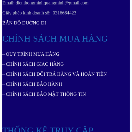
Email: dienthongminhquangminh@gmail.com
Giấy phép kinh doanh số: 0316664423
BẢN ĐỒ ĐƯỜNG ĐI
CHÍNH SÁCH MUA HÀNG
– QUY TRÌNH MUA HÀNG
– CHÍNH SÁCH GIAO HÀNG
– CHÍNH SÁCH ĐỔI TRẢ HÀNG VÀ HOÀN TIỀN
– CHÍNH SÁCH BẢO HÀNH
– CHÍNH SÁCH BẢO MẬT THÔNG TIN
THỐNG KÊ TRUY CẬP