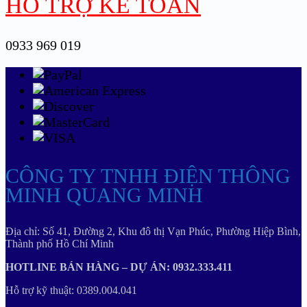
HỖ TRỢ KẾ TOÁN
0933 969 019
CÔNG TY TNHH ĐIỆN THÔNG
MINH QUANG MINH
Địa chỉ: Số 41, Đường 2, Khu đô thị Vạn Phúc, Phường Hiệp Bình,
Thành phố Hồ Chí Minh
HOTLINE BÁN HÀNG – DỰ ÁN: 0932.333.411
Hỗ trợ kỹ thuật: 0389.004.041