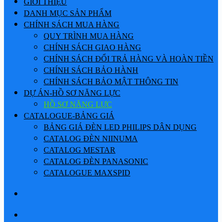
GIỚI THIỆU
DANH MỤC SẢN PHẨM
CHÍNH SÁCH MUA HÀNG
QUY TRÌNH MUA HÀNG
CHÍNH SÁCH GIAO HÀNG
CHÍNH SÁCH ĐỔI TRẢ HÀNG VÀ HOÀN TIỀN
CHÍNH SÁCH BẢO HÀNH
CHÍNH SÁCH BẢO MẬT THÔNG TIN
DỰ ÁN-HỒ SƠ NĂNG LỰC
HỒ SƠ NĂNG LỰC
CATALOGUE-BẢNG GIÁ
BẢNG GIÁ ĐÈN LED PHILIPS DÂN DỤNG
CATALOG ĐÈN NIINUMA
CATALOG MESTAR
CATALOG ĐÈN PANASONIC
CATALOGUE MAXSPID