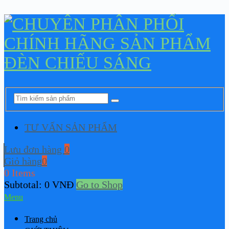
TƯ VẤN SẢN PHẨM
Lưu đơn hàng
0
Giỏ hàng
0
0 Items
Subtotal:
0
VNĐ
Go to Shop
Menu
Trang chủ