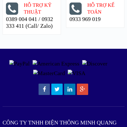
HỖ TRỢ KỸ
HỖ TRỢ KẾ
THUẬT
TOÁN
0389 004 041 / 0932
0933 969 019
333 411 (Call/ Zalo)
CÔNG TY TNHH ĐIỆN THÔNG MINH QUANG