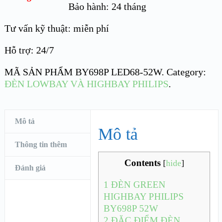
Bảo hành: 24 tháng
Tư vấn kỹ thuật: miễn phí
Hỗ trợ: 24/7
MÃ SẢN PHẨM
BY698P LED68-52W
.
Category:
ĐÈN LOWBAY VÀ HIGHBAY PHILIPS
.
Mô tả
Mô tả
Thông tin thêm
Contents
[
hide
]
Đánh giá
1
ĐÈN GREEN
HIGHBAY PHILIPS
BY698P 52W
2
ĐẶC ĐIỂM ĐÈN