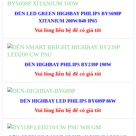
ĐỌC TIẾP
XEM NHANH
ĐÈN LED GREEN HIGHBAY PHILIPS BYS698P
XITANIUM 200W/840 IP65
XEM CHI TIẾT
Vui lòng liên hệ để có giá tốt
ĐỌC TIẾP
XEM NHANH
ĐÈN HIGHBAY PHILIPS BY239P 190W
Vui lòng liên hệ để có giá tốt
XEM CHI TIẾT
ĐỌC TIẾP
ĐÈN HIGHBAY LED PHILIPS BY689P 86W
XEM NHANH
Vui lòng liên hệ để có giá tốt
XEM CHI TIẾT
ĐỌC TIẾP