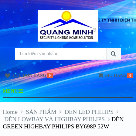
LƯU ĐƠN HÀNG
GIỎ HÀNG
0
0
MENU
Home
SẢN PHẨM
ĐÈN LED PHILIPS
ĐÈN LOWBAY VÀ HIGHBAY PHILIPS
ĐÈN
GREEN HIGHBAY PHILIPS BY698P 52W