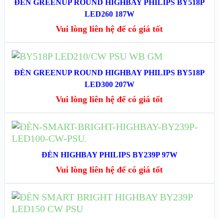
ĐÈN GREENUP ROUND HIGHBAY PHILIPS BY518P
XEM NHANH
LED260 187W
Vui lòng liên hệ để có giá tốt
XEM CHI TIẾT
ĐỌC TIẾP
ĐÈN GREENUP ROUND HIGHBAY PHILIPS BY518P
XEM NHANH
LED300 207W
Vui lòng liên hệ để có giá tốt
XEM CHI TIẾT
ĐỌC TIẾP
XEM NHANH
ĐÈN HIGHBAY PHILIPS BY239P 97W
Vui lòng liên hệ để có giá tốt
XEM CHI TIẾT
ĐỌC TIẾP