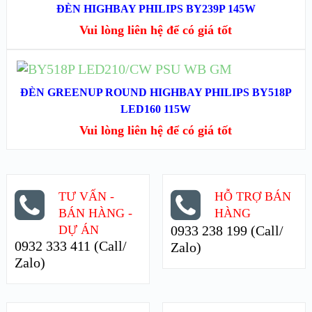
XEM NHANH
ĐÈN HIGHBAY PHILIPS BY239P 145W
Vui lòng liên hệ để có giá tốt
XEM CHI TIẾT
ĐỌC TIẾP
ĐÈN GREENUP ROUND HIGHBAY PHILIPS BY518P
XEM NHANH
LED160 115W
Vui lòng liên hệ để có giá tốt
XEM CHI TIẾT
TƯ VẤN -
HỖ TRỢ BÁN
BÁN HÀNG -
HÀNG
DỰ ÁN
0933 238 199 (Call/
0932 333 411 (Call/
Zalo)
Zalo)