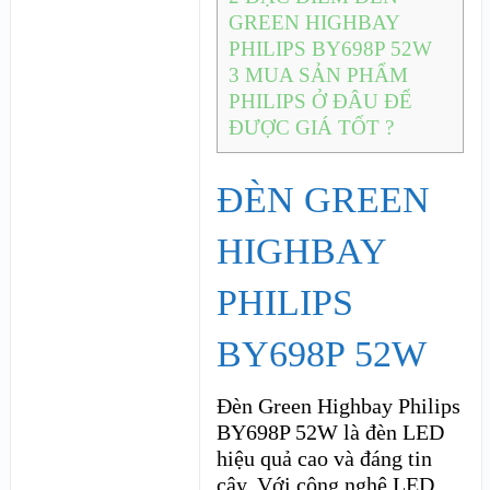
GREEN HIGHBAY
PHILIPS BY698P 52W
3
MUA SẢN PHẨM
PHILIPS Ở ĐÂU ĐỂ
ĐƯỢC GIÁ TỐT ?
ĐÈN GREEN
HIGHBAY
PHILIPS
BY698P 52W
Đèn Green Highbay Philips
BY698P 52W là đèn LED
hiệu quả cao và đáng tin
cậy. Với công nghệ LED