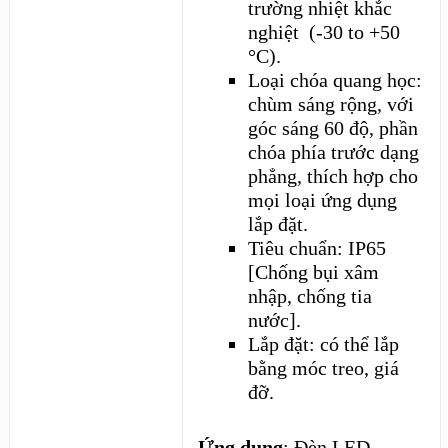
trường nhiệt khắc
nghiệt (-30 to +50
°C).
Loại chóa quang học:
chùm sáng rộng, với
góc sáng 60 độ, phần
chóa phía trước dạng
phẳng, thích hợp cho
mọi loại ứng dụng
lắp đặt.
Tiêu chuẩn: IP65
[Chống bụi xâm
nhập, chống tia
nước].
Lắp đặt: có thể lắp
bằng móc treo, giá
đỡ.
Ứng dụng
: Đèn LED