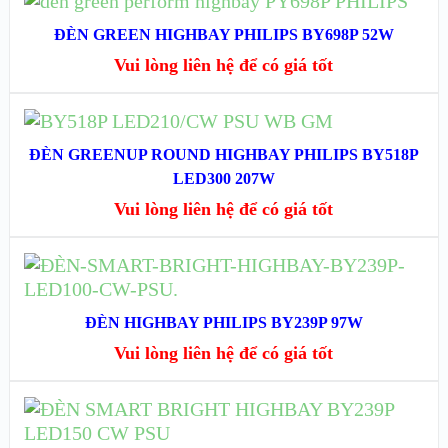
ĐÈN GREEN HIGHBAY PHILIPS BY698P 52W
XEM NHANH
Vui lòng liên hệ để có giá tốt
XEM CHI TIẾT
ĐỌC TIẾP
ĐÈN GREENUP ROUND HIGHBAY PHILIPS BY518P
XEM NHANH
LED300 207W
Vui lòng liên hệ để có giá tốt
XEM CHI TIẾT
ĐỌC TIẾP
XEM NHANH
ĐÈN HIGHBAY PHILIPS BY239P 97W
Vui lòng liên hệ để có giá tốt
XEM CHI TIẾT
ĐỌC TIẾP