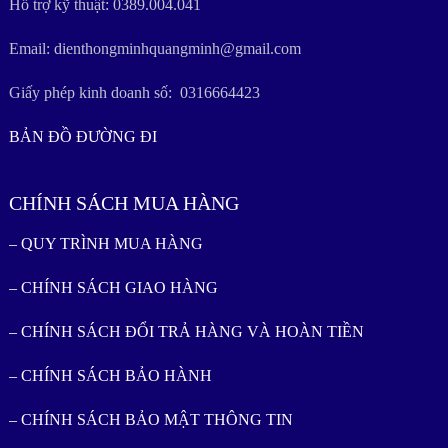
Hỗ trợ kỹ thuật: 0389.004.041
Email: dienthongminhquangminh@gmail.com
Giấy phép kinh doanh số: 0316664423
BẢN ĐỒ ĐƯỜNG ĐI
CHÍNH SÁCH MUA HÀNG
– QUY TRÌNH MUA HÀNG
– CHÍNH SÁCH GIAO HÀNG
– CHÍNH SÁCH ĐỔI TRẢ HÀNG VÀ HOÀN TIỀN
– CHÍNH SÁCH BẢO HÀNH
– CHÍNH SÁCH BẢO MẬT THÔNG TIN