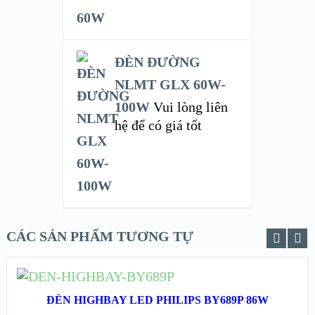
ĐÈN ĐƯỜNG
NLMT GLX 60W-
100W
Vui lòng liên
hệ để có giá tốt
CÁC SẢN PHẨM TƯƠNG TỰ
ĐỌC TIẾP
ĐÈN HIGHBAY LED PHILIPS BY689P 86W