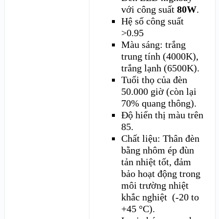
với công suất
80W
.
Hệ số công suất
>0.95
Màu sáng: trắng
trung tính (4000K),
trắng lạnh (6500K).
Tuổi thọ của đèn
50.000 giờ (còn lại
70% quang thông).
Độ hiển thị màu trên
85.
Chất liệu: Thân đèn
bằng nhôm ép đùn
tản nhiệt tốt, đảm
bảo hoạt động trong
môi trường nhiệt
khắc nghiệt (-20 to
+45 °C).