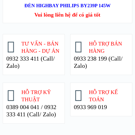
XEM NHANH
ĐÈN HIGHBAY PHILIPS BY239P 145W
Vui lòng liên hệ để có giá tốt
XEM CHI TIẾT
TƯ VẤN - BÁN
HỖ TRỢ BÁN
HÀNG - DỰ ÁN
HÀNG
0932 333 411 (Call/
0933 238 199 (Call/
Zalo)
Zalo)
HỖ TRỢ KỸ
HỖ TRỢ KẾ
THUẬT
TOÁN
0389 004 041 / 0932
0933 969 019
333 411 (Call/ Zalo)