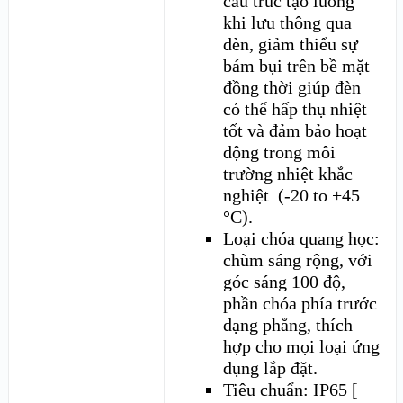
cấu trúc tạo luồng
khi lưu thông qua
đèn, giảm thiểu sự
bám bụi trên bề mặt
đồng thời giúp đèn
có thể hấp thụ nhiệt
tốt và đảm bảo hoạt
động trong môi
trường nhiệt khắc
nghiệt (-20 to +45
°C).
Loại chóa quang học:
chùm sáng rộng, với
góc sáng 100 độ,
phần chóa phía trước
dạng phẳng, thích
hợp cho mọi loại ứng
dụng lắp đặt.
Tiêu chuẩn: IP65 [