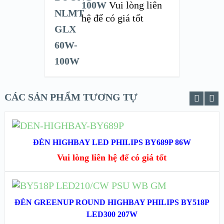
100W
Vui lòng liên
hệ để có giá tốt
CÁC SẢN PHẨM TƯƠNG TỰ
ĐỌC TIẾP
ĐÈN HIGHBAY LED PHILIPS BY689P 86W
XEM NHANH
Vui lòng liên hệ để có giá tốt
XEM CHI TIẾT
ĐỌC TIẾP
ĐÈN GREENUP ROUND HIGHBAY PHILIPS BY518P
XEM NHANH
LED300 207W