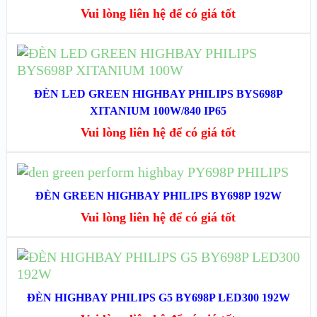
XEM CHI TIẾT
Vui lòng liên hệ để có giá tốt
ĐỌC TIẾP
XEM NHANH
ĐÈN LED GREEN HIGHBAY PHILIPS BYS698P
XITANIUM 100W/840 IP65
XEM CHI TIẾT
Vui lòng liên hệ để có giá tốt
ĐỌC TIẾP
ĐÈN GREEN HIGHBAY PHILIPS BY698P 192W
XEM NHANH
Vui lòng liên hệ để có giá tốt
XEM CHI TIẾT
ĐỌC TIẾP
XEM NHANH
ĐÈN HIGHBAY PHILIPS G5 BY698P LED300 192W