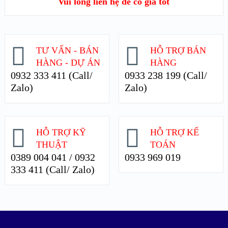
Vui lòng liên hệ để có giá tốt
XEM CHI TIẾT
TƯ VẤN - BÁN
HỖ TRỢ BÁN
HÀNG - DỰ ÁN
HÀNG
0932 333 411 (Call/
0933 238 199 (Call/
Zalo)
Zalo)
HỖ TRỢ KỸ
HỖ TRỢ KẾ
THUẬT
TOÁN
0389 004 041 / 0932
0933 969 019
333 411 (Call/ Zalo)