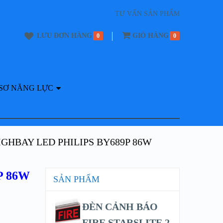
TƯ VẤN SẢN PHẨM
LƯU ĐƠN HÀNG
GIỎ HÀNG
0
0
SƠ NĂNG LỰC
IGHBAY LED PHILIPS BY689P 86W
P 86W
SẢN PHẨM
ĐÈN CẢNH BÁO
FIRE STARSLITE 2