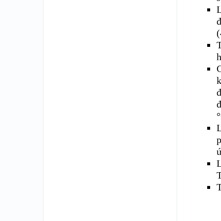
L
đ
T
h
C
k
đ
đ
°
L
p
ứ
L
T