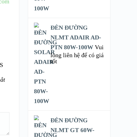
.com
ĐÈN ĐƯỜNG
NLMT ADAIR AD-
PTN 80W-100W
Vui
lòng liên hệ để có giá
tốt
PS
ắt
ĐÈN ĐƯỜNG
NLMT GT 60W-