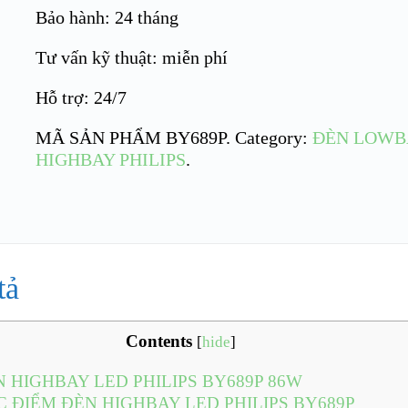
Bảo hành: 24 tháng
Tư vấn kỹ thuật: miễn phí
Hỗ trợ: 24/7
MÃ SẢN PHẨM
BY689P
.
Category:
ĐÈN LOWB
HIGHBAY PHILIPS
.
tả
Contents
[
hide
]
 HIGHBAY LED PHILIPS BY689P 86W
 ĐIỂM ĐÈN HIGHBAY LED PHILIPS BY689P