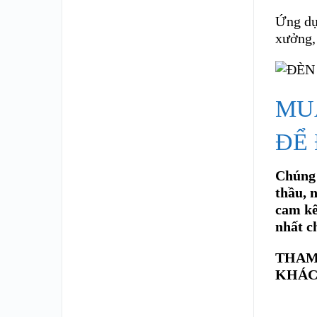
Ứng dụ
xưởng,
MU
ĐỂ 
Chúng 
thầu, 
cam kế
nhất ch
THAM
KHÁC