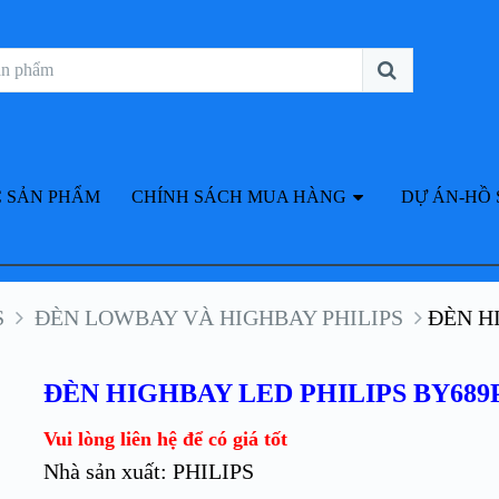
 SẢN PHẨM
CHÍNH SÁCH MUA HÀNG
DỰ ÁN-HỒ 
S
ĐÈN LOWBAY VÀ HIGHBAY PHILIPS
ĐÈN H
ĐÈN HIGHBAY LED PHILIPS BY689
Vui lòng liên hệ để có giá tốt
Nhà sản xuất: PHILIPS