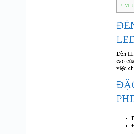
3
MUA
ĐÈ
LED
Đèn Hi
cao củ
việc ch
ĐẶ
PHI
s