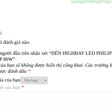
quangminhlighting
á
ó đánh giá nào.
 người đầu tiên nhận xét “ĐÈN HIGHBAY LED PHILI
P 86W”
của bạn sẽ không được hiển thị công khai.
Các trường b
ược đánh dấu
*
iá của bạn
ét của bạn
*