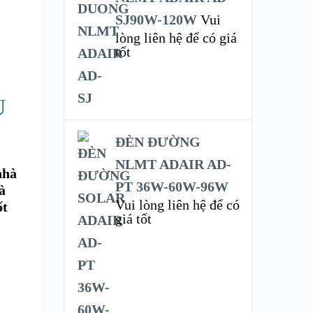
SJ90W-120W
Vui
lòng liên hệ để có giá
tốt
U
ĐÈN ĐƯỜNG
NLMT ADAIR AD-
nhà
PT 36W-60W-96W
à
Vui lòng liên hệ để có
ốt
giá tốt