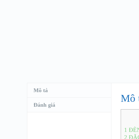
Mô tả
Mô 
Đánh giá
1
ĐÈN
2
ĐẶC