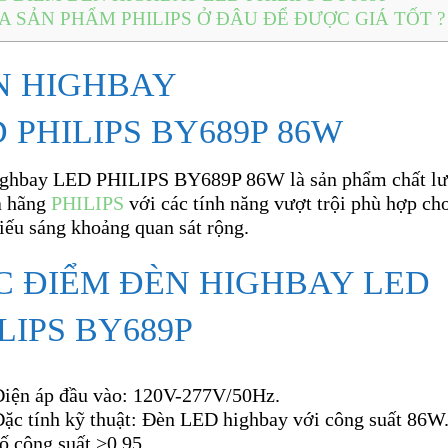
 SẢN PHẨM PHILIPS Ở ĐÂU ĐỂ ĐƯỢC GIÁ TỐT ?
N HIGHBAY
 PHILIPS BY689P 86W
ghbay LED PHILIPS BY689P 86W là sản phẩm chất l
a hãng
PHILIPS
với các tính năng vượt trội phù hợp ch
iếu sáng khoảng quan sát rộng.
C ĐIỂM ĐÈN HIGHBAY LED
LIPS BY689P
Điện áp đầu vào: 120V-277V/50Hz.
Đặc tính kỹ thuật: Đèn LED highbay với công suất 86W
ố công suất >0.95