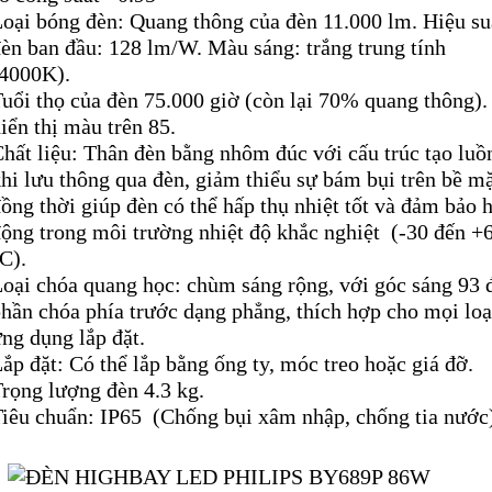
oại bóng đèn: Quang thông của đèn 11.000 lm. Hiệu su
èn ban đầu: 128 lm/W. Màu sáng: trắng trung tính
(4000K).
uổi thọ của đèn 75.000 giờ (còn lại 70% quang thông)
iển thị màu trên 85.
hất liệu: Thân đèn bằng nhôm đúc với cấu trúc tạo luồ
hi lưu thông qua đèn, giảm thiểu sự bám bụi trên bề m
ồng thời giúp đèn có thể hấp thụ nhiệt tốt và đảm bảo 
ộng trong môi trường nhiệt độ khắc nghiệt (-30 đến +
C).
oại chóa quang học: chùm sáng rộng, với góc sáng 93 
hần chóa phía trước dạng phẳng, thích hợp cho mọi loạ
ng dụng lắp đặt.
ắp đặt: Có thể lắp bằng ống ty, móc treo hoặc giá đỡ.
rọng lượng đèn 4.3 kg.
Tiêu chuẩn: IP65 (Chống bụi xâm nhập, chống tia nước