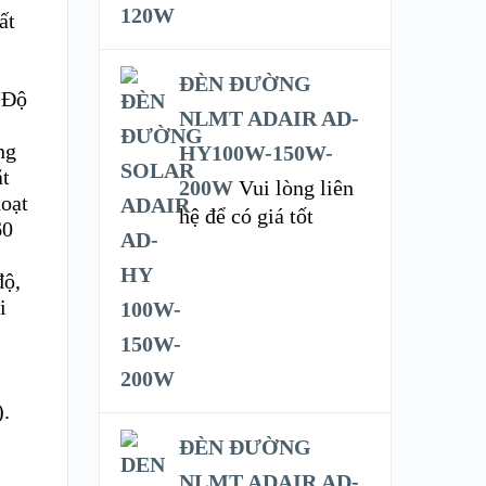
ất
ĐÈN ĐƯỜNG
. Độ
NLMT ADAIR AD-
ng
HY100W-150W-
ặt
200W
Vui lòng liên
hoạt
hệ để có giá tốt
60
độ,
i
).
ĐÈN ĐƯỜNG
NLMT ADAIR AD-