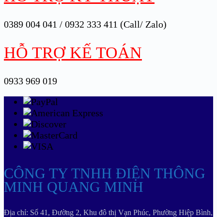
0389 004 041 / 0932 333 411 (Call/ Zalo)
HỖ TRỢ KẾ TOÁN
0933 969 019
CÔNG TY TNHH ĐIỆN THÔNG
MINH QUANG MINH
Địa chỉ: Số 41, Đường 2, Khu đô thị Vạn Phúc, Phường Hiệp Bình,