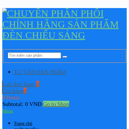
TƯ VẤN SẢN PHẨM
Lưu đơn hàng
0
Giỏ hàng
0
0 Items
Subtotal:
0
VNĐ
Go to Shop
Menu
Trang chủ