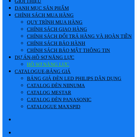
GIỚI THIỆU
DANH MỤC SẢN PHẨM
CHÍNH SÁCH MUA HÀNG
QUY TRÌNH MUA HÀNG
CHÍNH SÁCH GIAO HÀNG
CHÍNH SÁCH ĐỔI TRẢ HÀNG VÀ HOÀN TIỀN
CHÍNH SÁCH BẢO HÀNH
CHÍNH SÁCH BẢO MẬT THÔNG TIN
DỰ ÁN-HỒ SƠ NĂNG LỰC
HỒ SƠ NĂNG LỰC
CATALOGUE-BẢNG GIÁ
BẢNG GIÁ ĐÈN LED PHILIPS DÂN DỤNG
CATALOG ĐÈN NIINUMA
CATALOG MESTAR
CATALOG ĐÈN PANASONIC
CATALOGUE MAXSPID