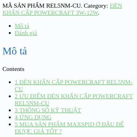
MÃ SẢN PHẨM
REL5NM-CU
.
Category:
ĐÈN
KHẨN CẤP POWERCRAFT 3W-12W
.
Mô tả
Đánh giá
Mô tả
Contents
1
ĐÈN KHẨN CẤP POWERCRAFT REL5NM-
CU
2
ƯU ĐIỂM ĐÈN KHẨN CẤP POWERCRAFT
REL5NM-CU
3
THÔNG SỐ KỸ THUẬT
4
ỨNG DỤNG
5
MUA SẢN PHẨM MAXSPID Ở ĐÂU ĐỂ
ĐƯỢC GIÁ TỐT ?