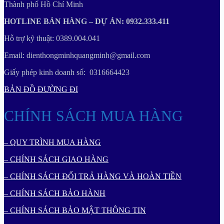
Thành phố Hồ Chí Minh
HOTLINE BÁN HÀNG – DỰ ÁN: 0932.333.411
Hỗ trợ kỹ thuật: 0389.004.041
Email: dienthongminhquangminh@gmail.com
Giấy phép kinh doanh số: 0316664423
BẢN ĐỒ ĐƯỜNG ĐI
CHÍNH SÁCH MUA HÀNG
– QUY TRÌNH MUA HÀNG
– CHÍNH SÁCH GIAO HÀNG
– CHÍNH SÁCH ĐỔI TRẢ HÀNG VÀ HOÀN TIỀN
– CHÍNH SÁCH BẢO HÀNH
– CHÍNH SÁCH BẢO MẬT THÔNG TIN