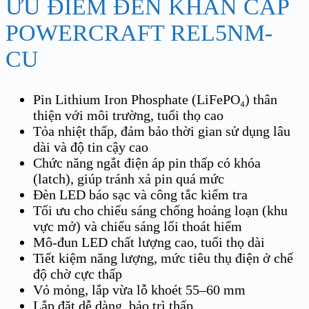
ƯU ĐIỂM ĐÈN KHẨN CẤP
POWERCRAFT REL5NM-
CU
Pin Lithium Iron Phosphate (LiFePO₄) thân
thiện với môi trường, tuổi thọ cao
Tỏa nhiệt thấp, đảm bảo thời gian sử dụng lâu
dài và độ tin cậy cao
Chức năng ngắt điện áp pin thấp có khóa
(latch), giúp tránh xả pin quá mức
Đèn LED báo sạc và công tắc kiểm tra
Tối ưu cho chiếu sáng chống hoảng loạn (khu
vực mở) và chiếu sáng lối thoát hiểm
Mô-đun LED chất lượng cao, tuổi thọ dài
Tiết kiệm năng lượng, mức tiêu thụ điện ở chế
độ chờ cực thấp
Vỏ mỏng, lắp vừa lỗ khoét 55–60 mm
Lắp đặt dễ dàng, bảo trì thấp