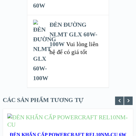
ĐÈN ĐƯỜNG
NLMT GLX 60W-
100W
Vui lòng liên
hệ để có giá tốt
CÁC SẢN PHẨM TƯƠNG TỰ
ĐỌC TIẾP
XEM NHANH
ĐÈN KHẨN CẤP POWERCRAFT REL10NM-CU 6W