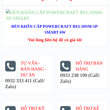
XEM CHI TIẾT
ĐỌC TIẾP
XEM NHANH
ĐÈN KHẨN CẤP POWERCRAFT REL10NM-SP-
SMART 6W
XEM CHI TIẾT
Vui lòng liên hệ để có giá tốt
TƯ VẤN -
HỖ TRỢ BÁN
BÁN HÀNG -
HÀNG
DỰ ÁN
0933 238 199 (Call/
0932 333 411 (Call/
Zalo)
Zalo)
HỖ TRỢ KỸ
HỖ TRỢ KẾ