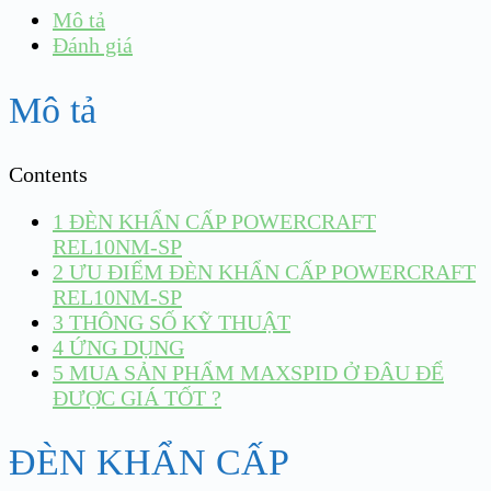
Mô tả
Đánh giá
Mô tả
Contents
1
ĐÈN KHẨN CẤP POWERCRAFT
REL10NM-SP
2
ƯU ĐIỂM ĐÈN KHẨN CẤP POWERCRAFT
REL10NM-SP
3
THÔNG SỐ KỸ THUẬT
4
ỨNG DỤNG
5
MUA SẢN PHẨM MAXSPID Ở ĐÂU ĐỂ
ĐƯỢC GIÁ TỐT ?
ĐÈN KHẨN CẤP