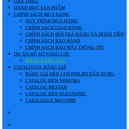
GIỚI THIỆU
DANH MỤC SẢN PHẨM
CHÍNH SÁCH MUA HÀNG
QUY TRÌNH MUA HÀNG
CHÍNH SÁCH GIAO HÀNG
CHÍNH SÁCH ĐỔI TRẢ HÀNG VÀ HOÀN TIỀN
CHÍNH SÁCH BẢO HÀNH
CHÍNH SÁCH BẢO MẬT THÔNG TIN
DỰ ÁN-HỒ SƠ NĂNG LỰC
HỒ SƠ NĂNG LỰC
CATALOGUE-BẢNG GIÁ
BẢNG GIÁ ĐÈN LED PHILIPS DÂN DỤNG
CATALOG ĐÈN NIINUMA
CATALOG MESTAR
CATALOG ĐÈN PANASONIC
CATALOGUE MAXSPID