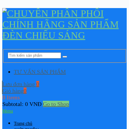
TƯ VẤN SẢN PHẨM
Lưu đơn hàng
0
Giỏ hàng
0
0 Items
Subtotal:
0
VNĐ
Go to Shop
Menu
Trang chủ