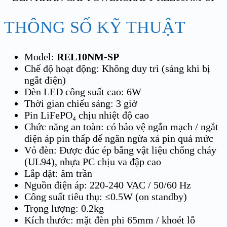
THÔNG SỐ KỸ THUẬT
Model:
REL10NM-SP
Chế độ hoạt động: Không duy trì (sáng khi bị
ngắt điện)
Đèn LED công suất cao: 6W
Thời gian chiếu sáng: 3 giờ
Pin LiFePO₄ chịu nhiệt độ cao
Chức năng an toàn: có bảo vệ ngắn mạch / ngắt
điện áp pin thấp để ngăn ngừa xả pin quá mức
Vỏ đèn: Được đúc ép bằng vật liệu chống cháy
(UL94), nhựa PC chịu va đập cao
Lắp đặt: âm trần
Nguồn điện áp: 220-240 VAC / 50/60 Hz
Công suất tiêu thụ: ≤0.5W (on standby)
Trọng lượng: 0.2kg
Kích thước: mặt đèn phi 65mm / khoét lỗ