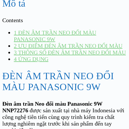
Mô tả
Contents
1
ĐÈN ÂM TRẦN NEO ĐỔI MÀU
PANASONIC 9W
2
ƯU ĐIỂM ĐÈN ÂM TRẦN NEO ĐỔI MÀU
3
THÔNG SỐ ĐÈN ÂM TRẦN NEO ĐỔI MÀU
4
ỨNG DỤNG
ĐÈN ÂM TRẦN NEO ĐỔI
MÀU PANASONIC 9W
Đèn âm trần Neo đổi màu Panasonic 9W
NNP72276
được sản xuất tại nhà máy Indonesia với
công nghệ tiên tiến cùng quy trình kiểm tra chất
lượng nghiêm ngặt trước khi sản phẩm đến tay