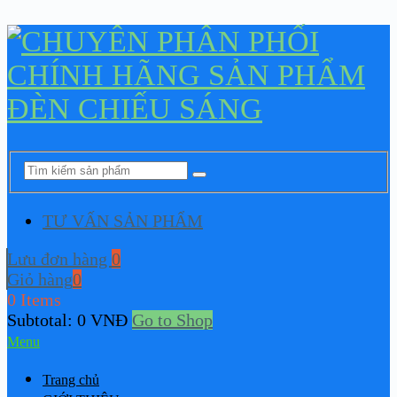
TƯ VẤN SẢN PHẨM
Lưu đơn hàng
0
Giỏ hàng
0
0 Items
Subtotal:
0
VNĐ
Go to Shop
Menu
Trang chủ