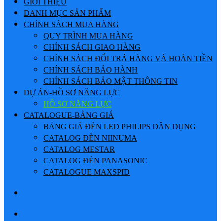
GIỚI THIỆU
DANH MỤC SẢN PHẨM
CHÍNH SÁCH MUA HÀNG
QUY TRÌNH MUA HÀNG
CHÍNH SÁCH GIAO HÀNG
CHÍNH SÁCH ĐỔI TRẢ HÀNG VÀ HOÀN TIỀN
CHÍNH SÁCH BẢO HÀNH
CHÍNH SÁCH BẢO MẬT THÔNG TIN
DỰ ÁN-HỒ SƠ NĂNG LỰC
HỒ SƠ NĂNG LỰC
CATALOGUE-BẢNG GIÁ
BẢNG GIÁ ĐÈN LED PHILIPS DÂN DỤNG
CATALOG ĐÈN NIINUMA
CATALOG MESTAR
CATALOG ĐÈN PANASONIC
CATALOGUE MAXSPID