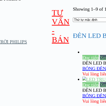
Showing 1–9 of 1
TƯ
VẤN
-
ĐÈN LED B
BÁN
ỜI PHILIPS
Đọc tiếp
Xe
ĐÈN LED B
BÓNG ĐÈN 
Vui lòng liên 
Đọc tiếp
Xe
ĐÈN LED B
BÓNG ĐÈN 
Vui lòng liên 