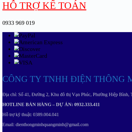
HỖ TRỢ KẾ TOÁN
0933 969 019
CÔNG TY TNHH ĐIỆN THÔNG 
Địa chỉ: Số 41, Đường 2, Khu đô thị Vạn Phúc, Phường Hiệp Bình,
HOTLINE BÁN HÀNG – DỰ ÁN: 0932.333.411
Hỗ trợ kỹ thuật: 0389.004.041
Email: dienthongminhquangminh@gmail.com