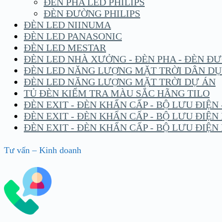
ĐÈN PHA LED PHILIPS
ĐÈN ĐƯỜNG PHILIPS
ĐÈN LED NIINUMA
ĐÈN LED PANASONIC
ĐÈN LED MESTAR
ĐÈN LED NHÀ XƯỞNG - ĐÈN PHA - ĐÈN Đ
ĐÈN LED NĂNG LƯỢNG MẶT TRỜI DÂN D
ĐÈN LED NĂNG LƯỢNG MẶT TRỜI DỰ ÁN
TỦ ĐÈN KIỂM TRA MÀU SẮC HÃNG TILO
ĐÈN EXIT - ĐÈN KHẨN CẤP - BỘ LƯU ĐIỆN
ĐÈN EXIT - ĐÈN KHẨN CẤP - BỘ LƯU ĐIỆ
ĐÈN EXIT - ĐÈN KHẨN CẤP - BỘ LƯU ĐIỆ
Tư vấn – Kinh doanh