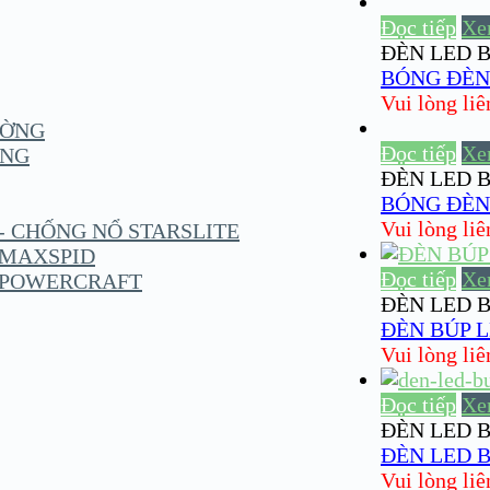
Đọc tiếp
Xe
ĐÈN LED B
BÓNG ĐÈN 
Vui lòng liên 
ƯỜNG
Đọc tiếp
Xe
ỤNG
ĐÈN LED B
BÓNG ĐÈN
Vui lòng liên 
 - CHỐNG NỔ STARSLITE
N MAXSPID
Đọc tiếp
Xe
N POWERCRAFT
ĐÈN LED B
ĐÈN BÚP L
Vui lòng liên 
Đọc tiếp
Xe
ĐÈN LED B
ĐÈN LED B
Vui lòng liên 