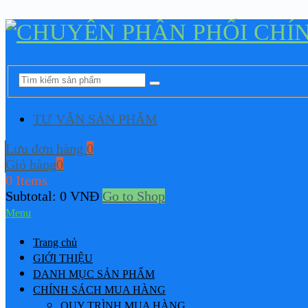
TƯ VẤN SẢN PHẨM
Lưu đơn hàng
0
Giỏ hàng
0
0 Items
Subtotal:
0
VNĐ
Go to Shop
Menu
Trang chủ
GIỚI THIỆU
DANH MỤC SẢN PHẨM
CHÍNH SÁCH MUA HÀNG
QUY TRÌNH MUA HÀNG