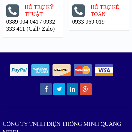
HỖ TRỢ KỸ
HỖ TRỢ KẾ
THUẬT
TOÁN
0389 004 041 / 0932
0933 969 019
333 411 (Call/ Zalo)
CÔNG TY TNHH ĐIỆN THÔNG MINH QUANG
MINH