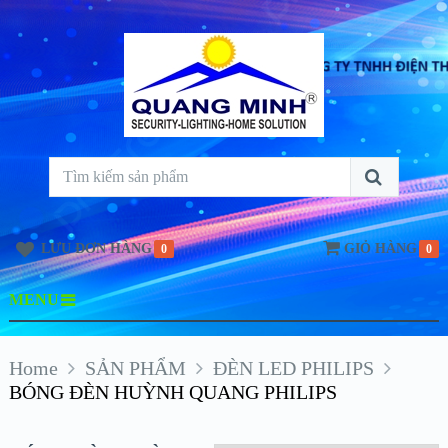
LƯU ĐƠN HÀNG
GIỎ HÀNG
0
0
MENU
Home
SẢN PHẨM
ĐÈN LED PHILIPS
BÓNG ĐÈN HUỲNH QUANG PHILIPS