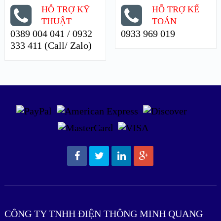
HỖ TRỢ KỸ
HỖ TRỢ KẾ
THUẬT
TOÁN
0389 004 041 / 0932
0933 969 019
333 411 (Call/ Zalo)
CÔNG TY TNHH ĐIỆN THÔNG MINH QUANG