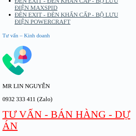
ĐÈN EXIT - ĐÈN KHẨN CẤP - BỘ LƯU
ĐIỆN MAXSPID
ĐÈN EXIT - ĐÈN KHẨN CẤP - BỘ LƯU
ĐIỆN POWERCRAFT
Tư vấn – Kinh doanh
MR LIN NGUYỄN
0932 333 411 (Zalo)
TƯ VẤN - BÁN HÀNG - DỰ
ÁN