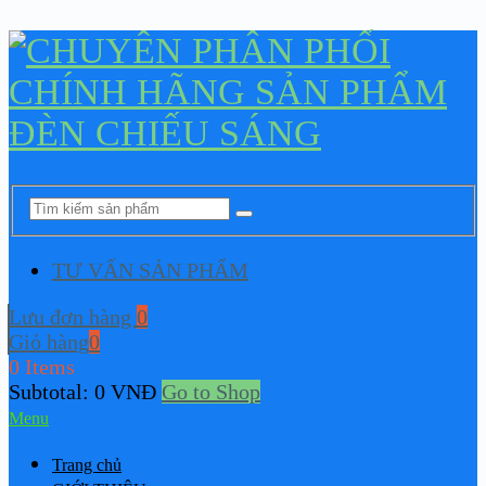
TƯ VẤN SẢN PHẨM
Lưu đơn hàng
0
Giỏ hàng
0
0 Items
Subtotal:
0
VNĐ
Go to Shop
Menu
Trang chủ