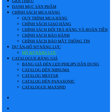
GIỚI THIỆU
DANH MỤC SẢN PHẨM
CHÍNH SÁCH MUA HÀNG
QUY TRÌNH MUA HÀNG
CHÍNH SÁCH GIAO HÀNG
CHÍNH SÁCH ĐỔI TRẢ HÀNG VÀ HOÀN TIỀN
CHÍNH SÁCH BẢO HÀNH
CHÍNH SÁCH BẢO MẬT THÔNG TIN
DỰ ÁN-HỒ SƠ NĂNG LỰC
HỒ SƠ NĂNG LỰC
CATALOGUE-BẢNG GIÁ
BẢNG GIÁ ĐÈN LED PHILIPS DÂN DỤNG
CATALOG ĐÈN NIINUMA
CATALOG MESTAR
CATALOG ĐÈN PANASONIC
CATALOGUE MAXSPID