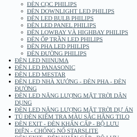
ĐÈN CỌC PHILIPS
ĐÈN DOWNLIGHT LED PHILIPS
ĐÈN LED BULB PHILIPS
ĐÈN LED PANEL PHILIPS
ĐÈN LOWBAY VÀ HIGHBAY PHILIPS
ĐÈN ỐP TRẦN LED PHILIPS
ĐÈN PHA LED PHILIPS
ĐÈN ĐƯỜNG PHILIPS
ĐÈN LED NIINUMA
ĐÈN LED PANASONIC
ĐÈN LED MESTAR
ĐÈN LED NHÀ XƯỞNG - ĐÈN PHA - ĐÈN
ĐƯỜNG
ĐÈN LED NĂNG LƯỢNG MẶT TRỜI DÂN
DỤNG
ĐÈN LED NĂNG LƯỢNG MẶT TRỜI DỰ ÁN
TỦ ĐÈN KIỂM TRA MÀU SẮC HÃNG TILO
ĐÈN EXIT - ĐÈN KHẨN CẤP - BỘ LƯU
ĐIỆN - CHỐNG NỔ STARSLITE