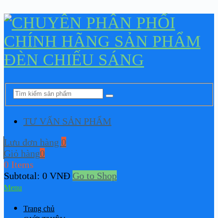
TƯ VẤN SẢN PHẨM
Lưu đơn hàng
0
Giỏ hàng
0
0 Items
Subtotal:
0
VNĐ
Go to Shop
Menu
Trang chủ