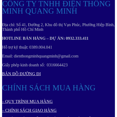
CÔNG TY TNHH ĐIỆN THÔNG
MINH QUANG MINH
Địa chỉ: Số 41, Đường 2, Khu đô thị Vạn Phúc, Phường Hiệp Bình,
Thành phố Hồ Chí Minh
HOTLINE BÁN HÀNG – DỰ ÁN: 0932.333.411
Hỗ trợ kỹ thuật: 0389.004.041
Email: dienthongminhquangminh@gmail.com
Giấy phép kinh doanh số: 0316664423
BẢN ĐỒ ĐƯỜNG ĐI
CHÍNH SÁCH MUA HÀNG
– QUY TRÌNH MUA HÀNG
– CHÍNH SÁCH GIAO HÀNG