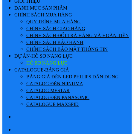
GIỚI THIỆU
DANH MỤC SẢN PHẨM
CHÍNH SÁCH MUA HÀNG
QUY TRÌNH MUA HÀNG
CHÍNH SÁCH GIAO HÀNG
CHÍNH SÁCH ĐỔI TRẢ HÀNG VÀ HOÀN TIỀN
CHÍNH SÁCH BẢO HÀNH
CHÍNH SÁCH BẢO MẬT THÔNG TIN
DỰ ÁN-HỒ SƠ NĂNG LỰC
HỒ SƠ NĂNG LỰC
CATALOGUE-BẢNG GIÁ
BẢNG GIÁ ĐÈN LED PHILIPS DÂN DỤNG
CATALOG ĐÈN NIINUMA
CATALOG MESTAR
CATALOG ĐÈN PANASONIC
CATALOGUE MAXSPID