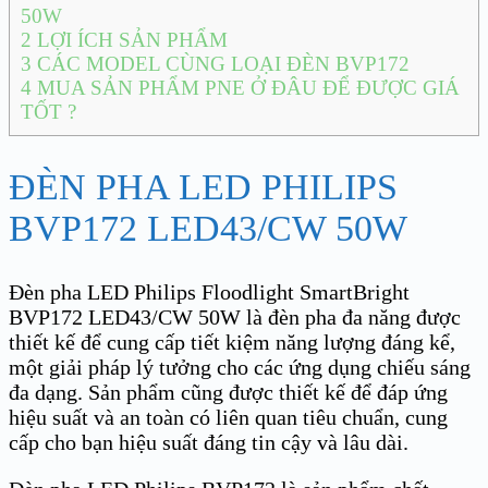
50W
2
LỢI ÍCH SẢN PHẨM
3
CÁC MODEL CÙNG LOẠI ĐÈN BVP172
4
MUA SẢN PHẨM PNE Ở ĐÂU ĐỂ ĐƯỢC GIÁ
TỐT ?
ĐÈN PHA LED PHILIPS
BVP172 LED43/CW 50W
Đèn pha LED Philips Floodlight SmartBright
BVP172 LED43/CW 50W là đèn pha đa năng được
thiết kế để cung cấp tiết kiệm năng lượng đáng kể,
một giải pháp lý tưởng cho các ứng dụng chiếu sáng
đa dạng. Sản phẩm cũng được thiết kế để đáp ứng
hiệu suất và an toàn có liên quan tiêu chuẩn, cung
cấp cho bạn hiệu suất đáng tin cậy và lâu dài.