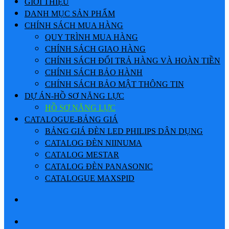
GIỚI THIỆU
DANH MỤC SẢN PHẨM
CHÍNH SÁCH MUA HÀNG
QUY TRÌNH MUA HÀNG
CHÍNH SÁCH GIAO HÀNG
CHÍNH SÁCH ĐỔI TRẢ HÀNG VÀ HOÀN TIỀN
CHÍNH SÁCH BẢO HÀNH
CHÍNH SÁCH BẢO MẬT THÔNG TIN
DỰ ÁN-HỒ SƠ NĂNG LỰC
HỒ SƠ NĂNG LỰC
CATALOGUE-BẢNG GIÁ
BẢNG GIÁ ĐÈN LED PHILIPS DÂN DỤNG
CATALOG ĐÈN NIINUMA
CATALOG MESTAR
CATALOG ĐÈN PANASONIC
CATALOGUE MAXSPID