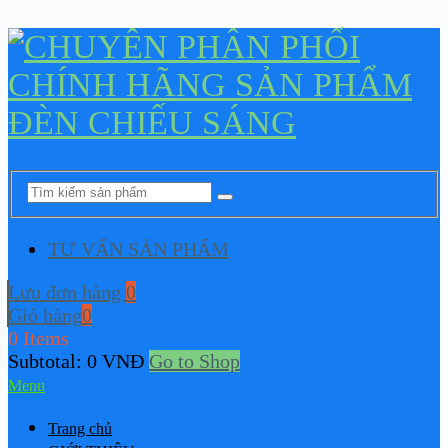
TƯ VẤN SẢN PHẨM
Lưu đơn hàng
0
Giỏ hàng
0
0 Items
Subtotal:
0
VNĐ
Go to Shop
Menu
Trang chủ