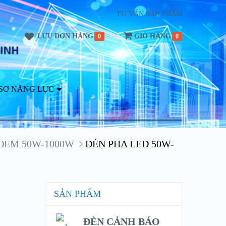
TƯ VẤN SẢN PHẨM
LƯU ĐƠN HÀNG
GIỎ HÀNG
0
0
SƠ NĂNG LỰC
OEM 50W-1000W
ĐÈN PHA LED 50W-
SẢN PHẨM
ĐÈN CẢNH BÁO