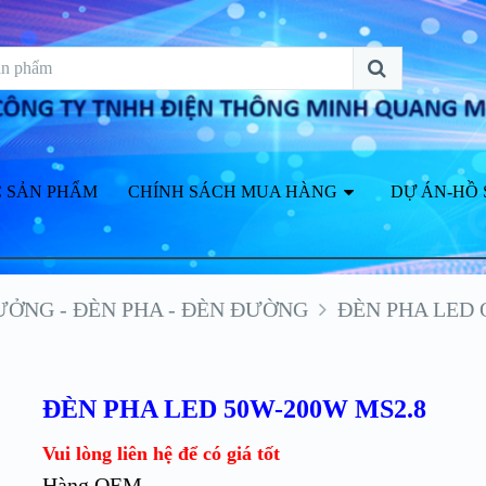
 SẢN PHẨM
CHÍNH SÁCH MUA HÀNG
DỰ ÁN-HỒ 
ƯỞNG - ĐÈN PHA - ĐÈN ĐƯỜNG
ĐÈN PHA LED 
ĐÈN PHA LED 50W-200W MS2.8
Vui lòng liên hệ để có giá tốt
Hàng OEM