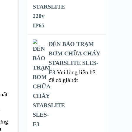
ĐÈN BÁO TRẠM
BƠM CHỮA CHÁY
STARSLITE SLES-
E3
Vui lòng liên hệ
để có giá tốt
suất
.
hưng
n