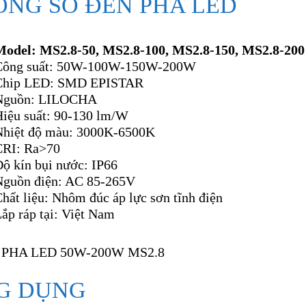
ÔNG SỐ ĐÈN PHA LED
Model: MS2.8-50, MS2.8-100, MS2.8-150, MS2.8-200
Công suất: 50W-100W-150W-200W
Chip LED: SMD EPISTAR
Nguồn: LILOCHA
Hiệu suất: 90-130 lm/W
Nhiệt độ màu: 3000K-6500K
CRI: Ra>70
ộ kín bụi nước: IP66
Nguồn điện: AC 85-265V
hất liệu: Nhôm đúc áp lực sơn tĩnh điện
ắp ráp tại: Việt Nam
G DỤNG