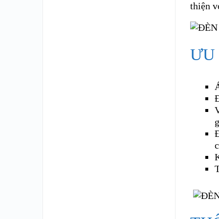
thiện v
ƯU
Á
Đ
V
g
Đ
K
T