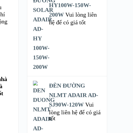
HY100W-150W-
u
phí
200W
Vui lòng liên
động
hệ để có giá tốt
nhà
ĐÈN ĐƯỜNG
à
ốt
NLMT ADAIR AD-
SJ90W-120W
Vui
lòng liên hệ để có giá
tốt