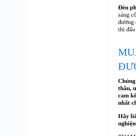
Đèn p
sáng c
đường c
thi đấ
MU
ĐƯỢ
Chúng 
thầu, 
cam kế
nhất ch
Hãy li
nghiệ