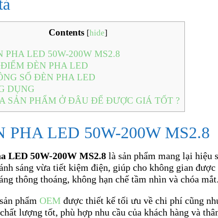
tả
Contents
[
hide
]
 PHA LED 50W-200W MS2.8
ĐIỂM ĐÈN PHA LED
NG SỐ ĐÈN PHA LED
G DỤNG
 SẢN PHẨM Ở ĐÂU ĐỂ ĐƯỢC GIÁ TỐT ?
 PHA LED 50W-200W MS2.8
ha LED 50W-200W MS2.8
là sản phẩm mang lại hiệu 
ánh sáng vừa tiết kiệm điện, giúp cho không gian được
sáng thông thoáng, không hạn chế tầm nhìn và chóa mắt
 sản phẩm
OEM
được thiết kế tối ưu về chi phí cũng n
 chất lượng tốt, phù hợp nhu cầu của khách hàng và thâ