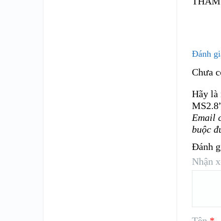
THAM
Đánh gi
Chưa c
Hãy là
MS2.8
Email 
buộc đ
Đánh g
Nhận x
Tên
*