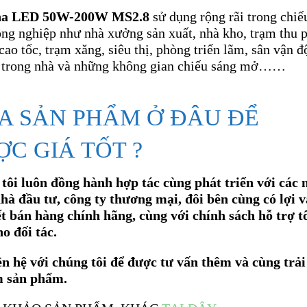
ha LED 50W-200W MS2.8
sử dụng rộng rãi trong chiế
ông nghiệp như nhà xưởng sản xuất, nhà kho, trạm thu 
ao tốc, trạm xăng, siêu thị, phòng triển lãm, sân vận 
u trong nhà và những không gian chiếu sáng mở……
A SẢN PHẨM Ở ĐÂU ĐỂ
C GIÁ TỐT ?
tôi luôn đồng hành hợp tác cùng phát triển với các 
nhà đầu tư, công ty thương mại, đôi bên cùng có lợi v
t bán hàng chính hãng, cùng với chính sách hỗ trợ t
o đối tác.
ên hệ với chúng tôi để được tư vấn thêm và cùng trải
m sản phẩm.