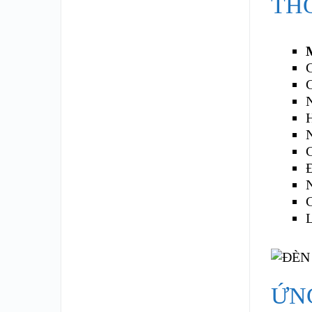
TH
Đ
C
L
ỨN