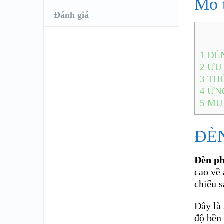
Mô 
Đánh giá
1
ĐÈN
2
ƯU 
3
THÔ
4
ỨN
5
MUA
ĐÈN
Đèn p
cao về 
chiếu 
Đây là
độ bền