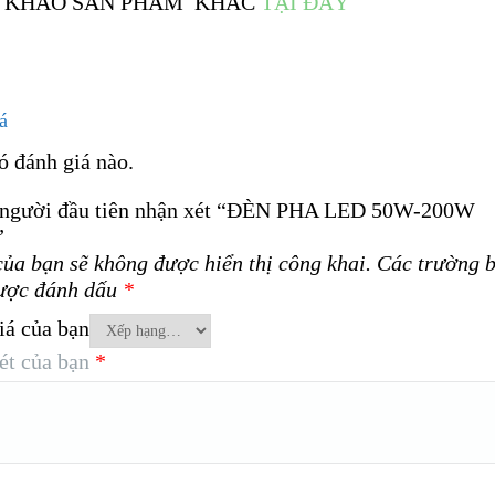
 KHẢO SẢN PHẨM KHÁC
TẠI ĐÂY
á
ó đánh giá nào.
 người đầu tiên nhận xét “ĐÈN PHA LED 50W-200W
”
của bạn sẽ không được hiển thị công khai.
Các trường b
ược đánh dấu
*
iá của bạn
ét của bạn
*