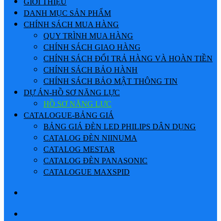
GIỚI THIỆU
DANH MỤC SẢN PHẨM
CHÍNH SÁCH MUA HÀNG
QUY TRÌNH MUA HÀNG
CHÍNH SÁCH GIAO HÀNG
CHÍNH SÁCH ĐỔI TRẢ HÀNG VÀ HOÀN TIỀN
CHÍNH SÁCH BẢO HÀNH
CHÍNH SÁCH BẢO MẬT THÔNG TIN
DỰ ÁN-HỒ SƠ NĂNG LỰC
HỒ SƠ NĂNG LỰC
CATALOGUE-BẢNG GIÁ
BẢNG GIÁ ĐÈN LED PHILIPS DÂN DỤNG
CATALOG ĐÈN NIINUMA
CATALOG MESTAR
CATALOG ĐÈN PANASONIC
CATALOGUE MAXSPID