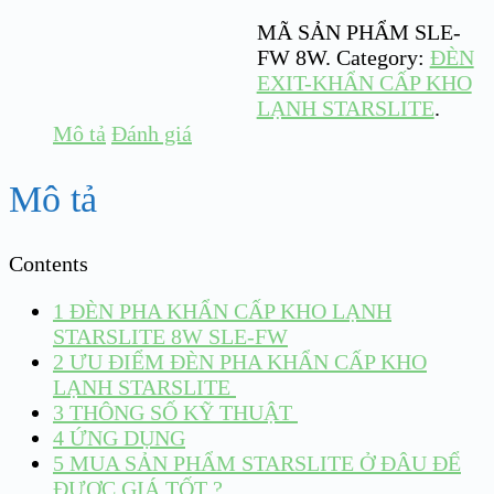
MÃ SẢN PHẨM
SLE-
FW 8W
.
Category:
ĐÈN
EXIT-KHẨN CẤP KHO
LẠNH STARSLITE
.
Mô tả
Đánh giá
Mô tả
Contents
1
ĐÈN PHA KHẨN CẤP KHO LẠNH
STARSLITE 8W SLE-FW
2
ƯU ĐIỂM ĐÈN PHA KHẨN CẤP KHO
LẠNH STARSLITE
3
THÔNG SỐ KỸ THUẬT
4
ỨNG DỤNG
5
MUA SẢN PHẨM STARSLITE Ở ĐÂU ĐỂ
ĐƯỢC GIÁ TỐT ?