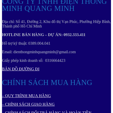
CÔNG TY TNHH ĐIỆN THÔNG
MINH QUANG MINH
Địa chỉ: Số 41, Đường 2, Khu đô thị Vạn Phúc, Phường Hiệp Bình,
Thành phố Hồ Chí Minh
HOTLINE BÁN HÀNG – DỰ ÁN: 0932.333.411
Hỗ trợ kỹ thuật: 0389.004.041
Email: dienthongminhquangminh@gmail.com
Giấy phép kinh doanh số: 0316664423
BẢN ĐỒ ĐƯỜNG ĐI
CHÍNH SÁCH MUA HÀNG
– QUY TRÌNH MUA HÀNG
– CHÍNH SÁCH GIAO HÀNG
– CHÍNH SÁCH ĐỔI TRẢ HÀNG VÀ HOÀN TIỀN