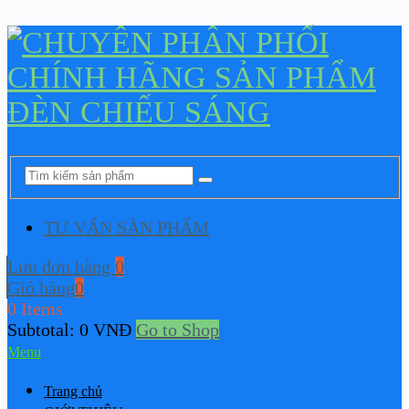
TƯ VẤN SẢN PHẨM
Lưu đơn hàng
0
Giỏ hàng
0
0 Items
Subtotal:
0
VNĐ
Go to Shop
Menu
Trang chủ