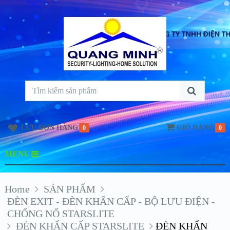
LƯU ĐƠN HÀNG
GIỎ HÀNG
0
0
MENU
Home
SẢN PHẨM
ĐÈN EXIT - ĐÈN KHẨN CẤP - BỘ LƯU ĐIỆN -
CHỐNG NỔ STARSLITE
ĐÈN KHẨN CẤP STARSLITE
ĐÈN KHẨN