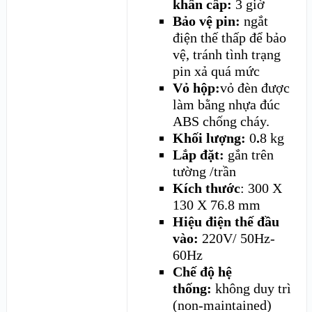
khẩn cấp:
3 giờ
Bảo vệ pin:
ngắt
điện thế thấp để bảo
vệ, tránh tình trạng
pin xả quá mức
Vỏ hộp:
vỏ đèn được
làm bằng nhựa đúc
ABS chống cháy.
Khối lượng:
0
.
8 kg
Lắp đặt:
gắn trên
tường /trần
Kích thước
: 300 X
130 X 76.8 mm
Hiệu điện thế đầu
vào:
220V/ 50Hz-
60Hz
Chế độ hệ
thống:
không duy trì
(non-maintained)