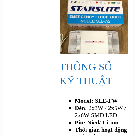
THÔNG SỐ
KỸ THUẬT
Model: SLE-FW
Đèn:
2x3W / 2x5W /
2x6W SMD LED
Pin: Nicd/ Li-ion
Thời gian hoạt động