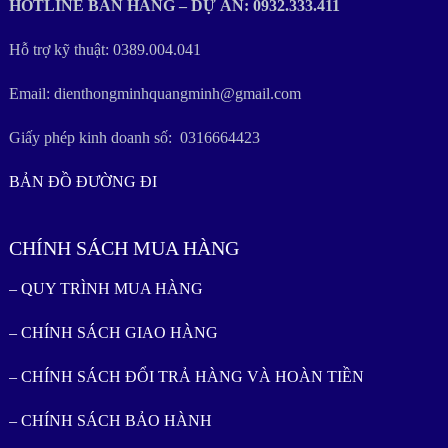
HOTLINE BÁN HÀNG – DỰ ÁN: 0932.333.411
Hỗ trợ kỹ thuật: 0389.004.041
Email: dienthongminhquangminh@gmail.com
Giấy phép kinh doanh số: 0316664423
BẢN ĐỒ ĐƯỜNG ĐI
CHÍNH SÁCH MUA HÀNG
– QUY TRÌNH MUA HÀNG
– CHÍNH SÁCH GIAO HÀNG
– CHÍNH SÁCH ĐỔI TRẢ HÀNG VÀ HOÀN TIỀN
– CHÍNH SÁCH BẢO HÀNH