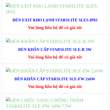
XEM CHI TIẾT
ĐỌC TIẾP
XEM NHANH
ĐÈN EXIT KHO LẠNH STARSLITE SLES-IP65
Vui lòng liên hệ để có giá tốt
XEM CHI TIẾT
ĐỌC TIẾP
ĐÈN KHẨN CẤP STARSLITE SLE-R 3W
XEM NHANH
Vui lòng liên hệ để có giá tốt
XEM CHI TIẾT
ĐỌC TIẾP
ĐÈN KHẨN CẤP STARSLITE SLE-FW 2x6W
XEM NHANH
Vui lòng liên hệ để có giá tốt
XEM CHI TIẾT
ĐỌC TIẾP