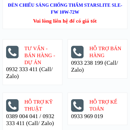
XEM NHANH
ĐÈN CHIẾU SÁNG CHỐNG THẤM STARSLITE SLE-
FW 10W-72W
XEM CHI TIẾT
Vui lòng liên hệ để có giá tốt
TƯ VẤN -
HỖ TRỢ BÁN
BÁN HÀNG -
HÀNG
DỰ ÁN
0933 238 199 (Call/
0932 333 411 (Call/
Zalo)
Zalo)
HỖ TRỢ KỸ
HỖ TRỢ KẾ
THUẬT
TOÁN
0389 004 041 / 0932
0933 969 019
333 411 (Call/ Zalo)