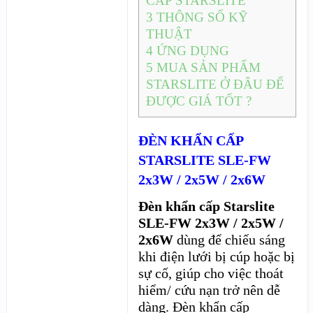
CẤP STARSLITE
3
THÔNG SỐ KỸ
THUẬT
4
ỨNG DỤNG
5
MUA SẢN PHẨM
STARSLITE Ở ĐÂU ĐỂ
ĐƯỢC GIÁ TỐT ?
ĐÈN KHẨN CẤP
STARSLITE SLE-FW
2x3W / 2x5W / 2x6W
Đèn khẩn cấp Starslite
SLE-FW 2x3W / 2x5W /
2x6W
dùng để chiếu sáng
khi điện lưới bị cúp hoặc bị
sự cố, giúp cho việc thoát
hiểm/ cứu nạn trở nên dễ
dàng. Đèn khẩn cấp