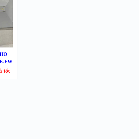
KHO
LE-FW
́ tốt