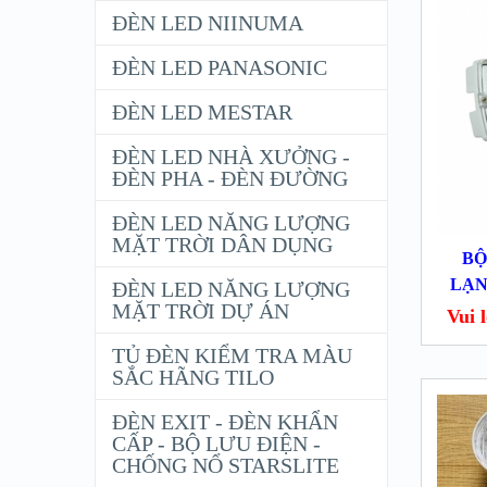
ĐÈN LED NIINUMA
ĐÈN LED PANASONIC
ĐÈN LED MESTAR
ĐÈN LED NHÀ XƯỞNG -
ĐÈN PHA - ĐÈN ĐƯỜNG
ĐÈN LED NĂNG LƯỢNG
MẶT TRỜI DÂN DỤNG
BỘ
LẠN
ĐÈN LED NĂNG LƯỢNG
MẶT TRỜI DỰ ÁN
Vui lo
TỦ ĐÈN KIỂM TRA MÀU
SẮC HÃNG TILO
ĐÈN EXIT - ĐÈN KHẨN
CẤP - BỘ LƯU ĐIỆN -
CHỐNG NỔ STARSLITE