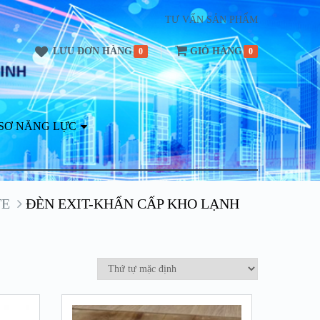
TƯ VẤN SẢN PHẨM
LƯU ĐƠN HÀNG
GIỎ HÀNG
0
0
SƠ NĂNG LỰC
TE
ĐÈN EXIT-KHẨN CẤP KHO LẠNH