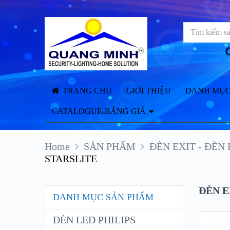
TRANG CHỦ
GIỚI THIỆU
DANH MỤC
CATALOGUE-BẢNG GIÁ
Home
SẢN PHẨM
ĐÈN EXIT - ĐÈN
STARSLITE
ĐÈN E
DANH MỤC SẢN PHẨM
ĐÈN LED PHILIPS