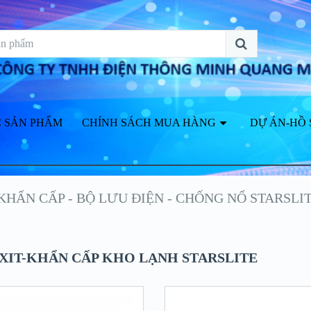
 SẢN PHẨM
CHÍNH SÁCH MUA HÀNG
DỰ ÁN-HỒ 
 KHẨN CẤP - BỘ LƯU ĐIỆN - CHỐNG NỔ STARSLI
XIT-KHẨN CẤP KHO LẠNH STARSLITE