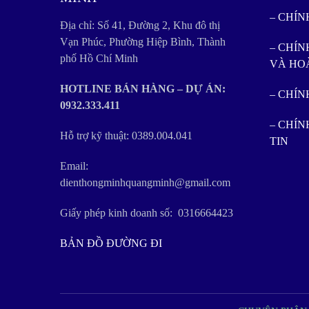
– CHÍ
Địa chỉ: Số 41, Đường 2, Khu đô thị
Vạn Phúc, Phường Hiệp Bình, Thành
– CHÍN
phố Hồ Chí Minh
VÀ HO
HOTLINE BÁN HÀNG – DỰ ÁN:
– CHÍ
0932.333.411
– CHÍ
Hỗ trợ kỹ thuật: 0389.004.041
TIN
Email:
dienthongminhquangminh@gmail.com
Giấy phép kinh doanh số: 0316664423
BẢN ĐỒ ĐƯỜNG ĐI