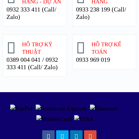
HÀNG - DỰ ÁN
HÀNG
0932 333 411 (Call/
0933 238 199 (Call/
Zalo)
Zalo)
HỖ TRỢ KỸ
HỖ TRỢ KẾ
THUẬT
TOÁN
0389 004 041 / 0932
0933 969 019
333 411 (Call/ Zalo)