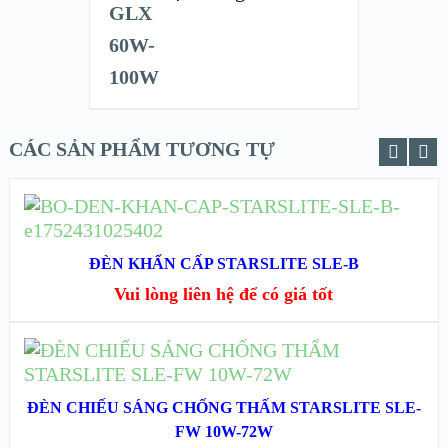
CÁC SẢN PHẨM TƯƠNG TỰ
ĐỌC TIẾP
XEM NHANH
ĐÈN KHẨN CẤP STARSLITE SLE-B
Vui lòng liên hệ để có giá tốt
XEM CHI TIẾT
ĐỌC TIẾP
XEM NHANH
ĐÈN CHIẾU SÁNG CHỐNG THẤM STARSLITE SLE-
FW 10W-72W