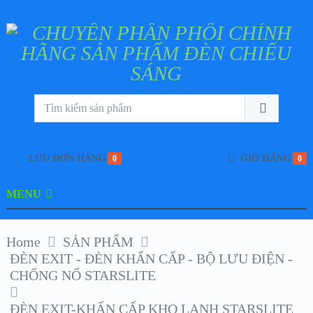
LƯU ĐƠN HÀNG
GIỎ HÀNG
0
0
MENU
Home
SẢN PHẨM
ĐÈN EXIT - ĐÈN KHẨN CẤP - BỘ LƯU ĐIỆN -
CHỐNG NỔ STARSLITE
ĐÈN EXIT-KHẨN CẤP KHO LẠNH STARSLITE