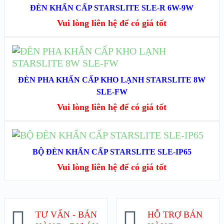
ĐÈN KHẨN CẤP STARSLITE SLE-R 6W-9W
XEM NHANH
Vui lòng liên hệ để có giá tốt
XEM CHI TIẾT
ĐỌC TIẾP
XEM NHANH
ĐÈN PHA KHẨN CẤP KHO LẠNH STARSLITE 8W
SLE-FW
XEM CHI TIẾT
Vui lòng liên hệ để có giá tốt
ĐỌC TIẾP
BỘ ĐÈN KHẨN CẤP STARSLITE SLE-IP65
XEM NHANH
Vui lòng liên hệ để có giá tốt
XEM CHI TIẾT
TƯ VẤN - BÁN
HỖ TRỢ BÁN