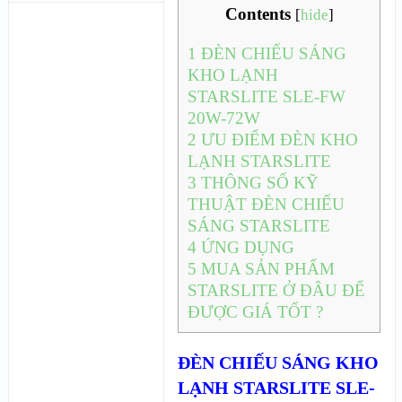
Contents
[
hide
]
1
ĐÈN CHIẾU SÁNG
KHO LẠNH
STARSLITE SLE-FW
20W-72W
2
ƯU ĐIỂM ĐÈN KHO
LẠNH STARSLITE
3
THÔNG SỐ KỸ
THUẬT ĐÈN CHIẾU
SÁNG STARSLITE
4
ỨNG DỤNG
5
MUA SẢN PHẨM
STARSLITE Ở ĐÂU ĐỂ
ĐƯỢC GIÁ TỐT ?
ĐÈN CHIẾU SÁNG KHO
LẠNH STARSLITE SLE-