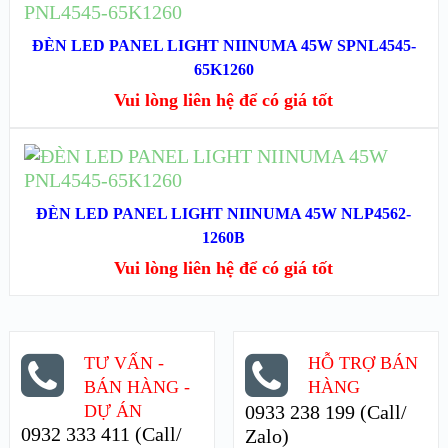
ĐỌC TIẾP
XEM NHANH
ĐÈN LED PANEL LIGHT NIINUMA 45W SPNL4545-
65K1260
XEM CHI TIẾT
Vui lòng liên hệ để có giá tốt
ĐỌC TIẾP
XEM NHANH
ĐÈN LED PANEL LIGHT NIINUMA 45W NLP4562-
1260B
XEM CHI TIẾT
Vui lòng liên hệ để có giá tốt
TƯ VẤN -
HỖ TRỢ BÁN
BÁN HÀNG -
HÀNG
DỰ ÁN
0933 238 199 (Call/
0932 333 411 (Call/
Zalo)