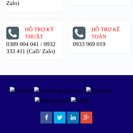
Zalo)
HỖ TRỢ KỸ
HỖ TRỢ KẾ
THUẬT
TOÁN
0389 004 041 / 0932
0933 969 019
333 411 (Call/ Zalo)