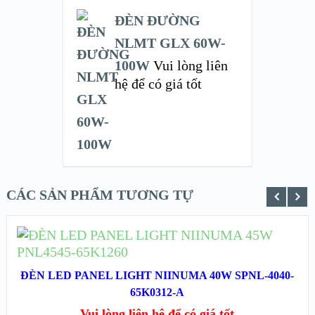
ĐÈN ĐƯỜNG
NLMT GLX 60W-
100W
Vui lòng liên
hệ để có giá tốt
CÁC SẢN PHẨM TƯƠNG TỰ
ĐỌC TIẾP
XEM NHANH
ĐÈN LED PANEL LIGHT NIINUMA 40W SPNL-4040-
65K0312-A
XEM CHI TIẾT
Vui lòng liên hệ để có giá tốt