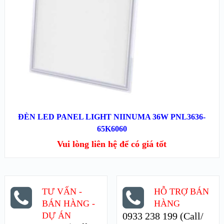
XEM CHI TIẾT
ĐỌC TIẾP
ĐÈN LED PANEL LIGHT NIINUMA 36W PNL3636-
65K6060
Vui lòng liên hệ để có giá tốt
TƯ VẤN -
HỖ TRỢ BÁN
BÁN HÀNG -
HÀNG
DỰ ÁN
0933 238 199 (Call/