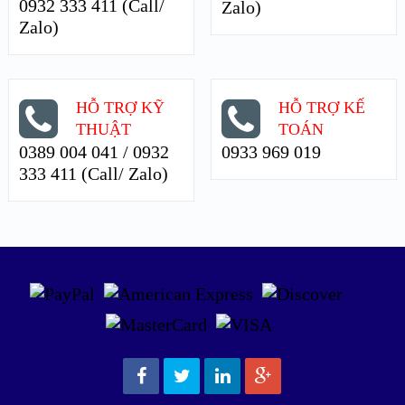
0932 333 411 (Call/
Zalo)
Zalo)
HỖ TRỢ KỸ
HỖ TRỢ KẾ
THUẬT
TOÁN
0389 004 041 / 0932
0933 969 019
333 411 (Call/ Zalo)