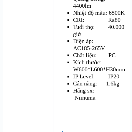
4400lm
Nhiệt độ màu: 6500K
CRI: Ra80
Tuổi thọ: 40.000
giờ
Điện áp:
AC185-265V
Chất liệu: PC
Kích thước:
W
600*
L
600*H30mm
IP Level: IP20
Cân nặng: 1.6kg
Hãng sx:
Niinuma