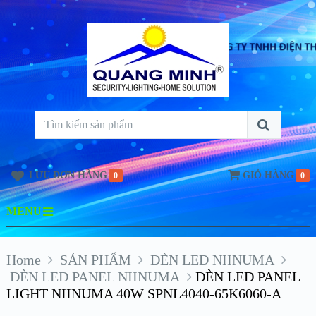
LƯU ĐƠN HÀNG
GIỎ HÀNG
0
0
MENU
Home
SẢN PHẨM
ĐÈN LED NIINUMA
ĐÈN LED PANEL NIINUMA
ĐÈN LED PANEL
LIGHT NIINUMA 40W SPNL4040-65K6060-A