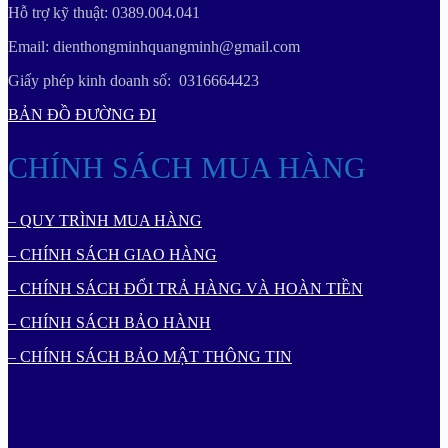
Hỗ trợ kỹ thuật: 0389.004.041
Email: dienthongminhquangminh@gmail.com
Giấy phép kinh doanh số: 0316664423
BẢN ĐỒ ĐƯỜNG ĐI
CHÍNH SÁCH MUA HÀNG
– QUY TRÌNH MUA HÀNG
– CHÍNH SÁCH GIAO HÀNG
– CHÍNH SÁCH ĐỔI TRẢ HÀNG VÀ HOÀN TIỀN
– CHÍNH SÁCH BẢO HÀNH
– CHÍNH SÁCH BẢO MẬT THÔNG TIN