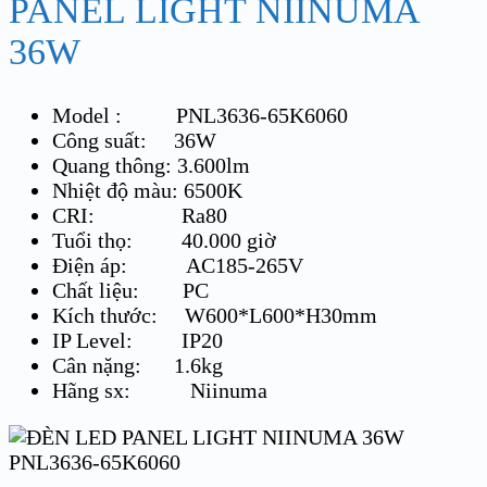
PANEL LIGHT NIINUMA
36W
Model : PNL3636-65K6060
Công suất: 36W
Quang thông: 3.600lm
Nhiệt độ màu: 6500K
CRI: Ra80
Tuổi thọ: 40.000 giờ
Điện áp:
AC185-265V
Chất liệu: PC
Kích thước:
W
600*
L
600*H30mm
IP Level: IP20
Cân nặng: 1.6kg
Hãng sx: Niinuma