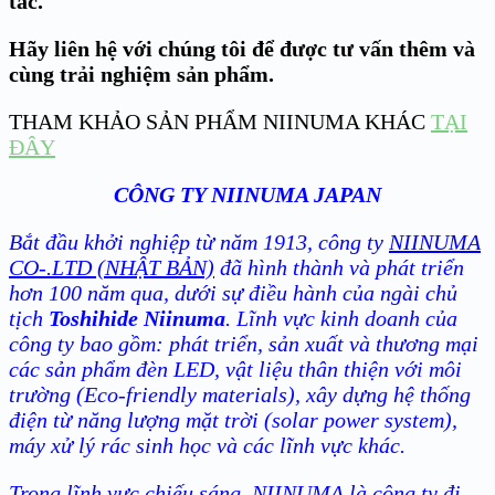
tác.
Hãy liên hệ với chúng tôi để được tư vấn thêm và
cùng trải nghiệm sản phẩm.
THAM KHẢO SẢN PHẨM NIINUMA KHÁC
TẠI
ĐÂY
CÔNG TY NIINUMA JAPAN
Bắt đầu khởi nghiệp từ năm 1913, công ty
NIINUMA
CO-.LTD (NHẬT BẢN)
đã hình thành và phát triển
hơn 100 năm qua, dưới sự điều hành của ngài chủ
tịch
Toshihide Niinuma
. Lĩnh vực kinh doanh của
công ty bao gồm: phát triển, sản xuất và thương mại
các sản phẩm đèn LED, vật liệu thân thiện với môi
trường (Eco-friendly materials), xây dựng hệ thống
điện từ năng lượng mặt trời (solar power system),
máy xử lý rác sinh học và các lĩnh vực khác.
Trong lĩnh vực chiếu sáng, NIINUMA là công ty đi