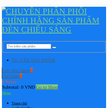
TƯ VẤN SẢN PHẨM
Lưu đơn hàng
0
Giỏ hàng
0
0 Items
Subtotal:
0
VNĐ
Go to Shop
Menu
Trang chủ