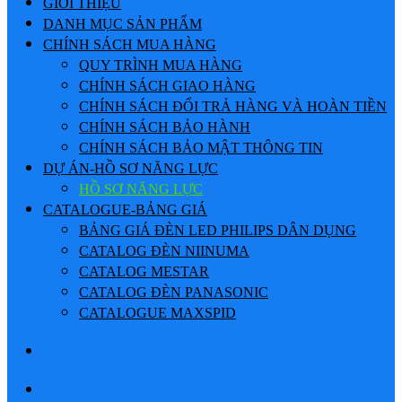
GIỚI THIỆU
DANH MỤC SẢN PHẨM
CHÍNH SÁCH MUA HÀNG
QUY TRÌNH MUA HÀNG
CHÍNH SÁCH GIAO HÀNG
CHÍNH SÁCH ĐỔI TRẢ HÀNG VÀ HOÀN TIỀN
CHÍNH SÁCH BẢO HÀNH
CHÍNH SÁCH BẢO MẬT THÔNG TIN
DỰ ÁN-HỒ SƠ NĂNG LỰC
HỒ SƠ NĂNG LỰC
CATALOGUE-BẢNG GIÁ
BẢNG GIÁ ĐÈN LED PHILIPS DÂN DỤNG
CATALOG ĐÈN NIINUMA
CATALOG MESTAR
CATALOG ĐÈN PANASONIC
CATALOGUE MAXSPID