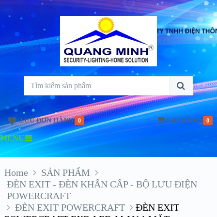
LƯU ĐƠN HÀNG
GIỎ HÀNG
0
0
MENU
Home
SẢN PHẨM
ĐÈN EXIT - ĐÈN KHẨN CẤP - BỘ LƯU ĐIỆN
POWERCRAFT
ĐÈN EXIT POWERCRAFT
ĐÈN EXIT