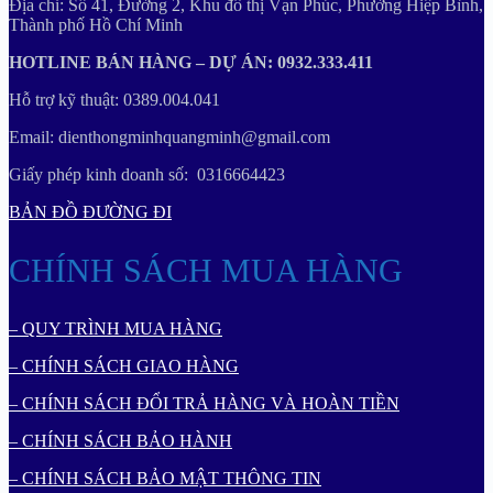
Địa chỉ: Số 41, Đường 2, Khu đô thị Vạn Phúc, Phường Hiệp Bình,
Thành phố Hồ Chí Minh
HOTLINE BÁN HÀNG – DỰ ÁN: 0932.333.411
Hỗ trợ kỹ thuật: 0389.004.041
Email: dienthongminhquangminh@gmail.com
Giấy phép kinh doanh số: 0316664423
BẢN ĐỒ ĐƯỜNG ĐI
CHÍNH SÁCH MUA HÀNG
– QUY TRÌNH MUA HÀNG
– CHÍNH SÁCH GIAO HÀNG
– CHÍNH SÁCH ĐỔI TRẢ HÀNG VÀ HOÀN TIỀN
– CHÍNH SÁCH BẢO HÀNH
– CHÍNH SÁCH BẢO MẬT THÔNG TIN