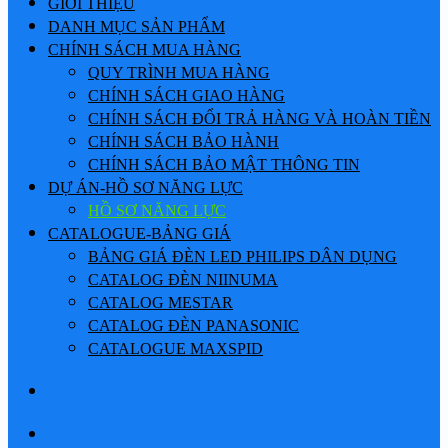
GIỚI THIỆU
DANH MỤC SẢN PHẨM
CHÍNH SÁCH MUA HÀNG
QUY TRÌNH MUA HÀNG
CHÍNH SÁCH GIAO HÀNG
CHÍNH SÁCH ĐỔI TRẢ HÀNG VÀ HOÀN TIỀN
CHÍNH SÁCH BẢO HÀNH
CHÍNH SÁCH BẢO MẬT THÔNG TIN
DỰ ÁN-HỒ SƠ NĂNG LỰC
HỒ SƠ NĂNG LỰC
CATALOGUE-BẢNG GIÁ
BẢNG GIÁ ĐÈN LED PHILIPS DÂN DỤNG
CATALOG ĐÈN NIINUMA
CATALOG MESTAR
CATALOG ĐÈN PANASONIC
CATALOGUE MAXSPID