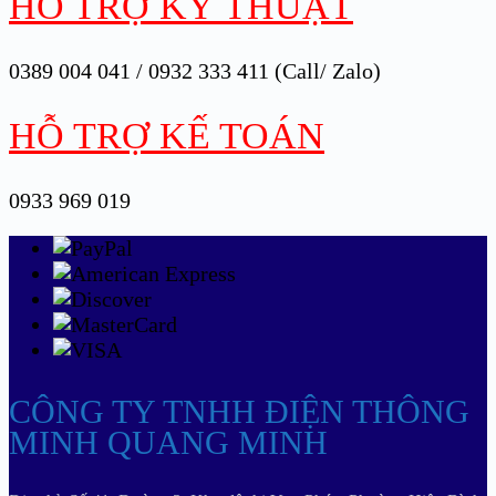
HỖ TRỢ KỸ THUẬT
0389 004 041 / 0932 333 411 (Call/ Zalo)
HỖ TRỢ KẾ TOÁN
0933 969 019
CÔNG TY TNHH ĐIỆN THÔNG
MINH QUANG MINH