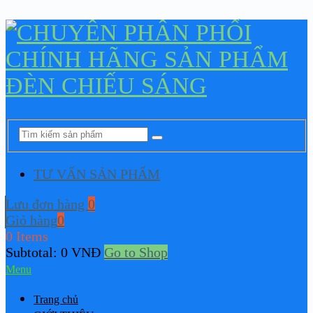
TƯ VẤN SẢN PHẨM
Lưu đơn hàng
0
Giỏ hàng
0
0 Items
Subtotal:
0
VNĐ
Go to Shop
Menu
Trang chủ