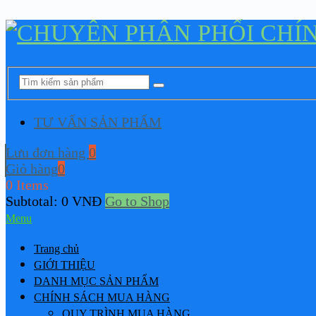
TƯ VẤN SẢN PHẨM
Lưu đơn hàng
0
Giỏ hàng
0
0 Items
Subtotal:
0
VNĐ
Go to Shop
Menu
Trang chủ
GIỚI THIỆU
DANH MỤC SẢN PHẨM
CHÍNH SÁCH MUA HÀNG
QUY TRÌNH MUA HÀNG