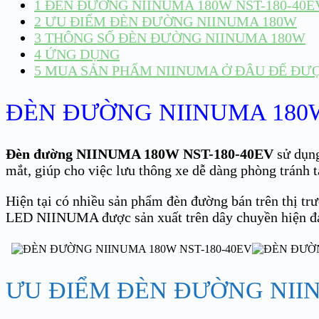
1
ĐÈN ĐƯỜNG NIINUMA 180W NST-180-40E
2
ƯU ĐIỂM ĐÈN ĐƯỜNG NIINUMA 180W
3
THÔNG SỐ ĐÈN ĐƯỜNG NIINUMA 180W
4
ỨNG DỤNG
5
MUA SẢN PHẨM NIINUMA Ở ĐÂU ĐỂ ĐƯỢC
ĐÈN ĐƯỜNG NIINUMA 180W
Đèn đường NIINUMA 180W NST-180-40EV
sử dụng
mắt, giúp cho việc lưu thông xe dễ dàng phòng tránh 
Hiện tại có nhiều sản phẩm đèn đường bán trên thị trư
LED NIINUMA được sản xuất trên dây chuyền hiện đại
ƯU ĐIỂM ĐÈN ĐƯỜNG NII