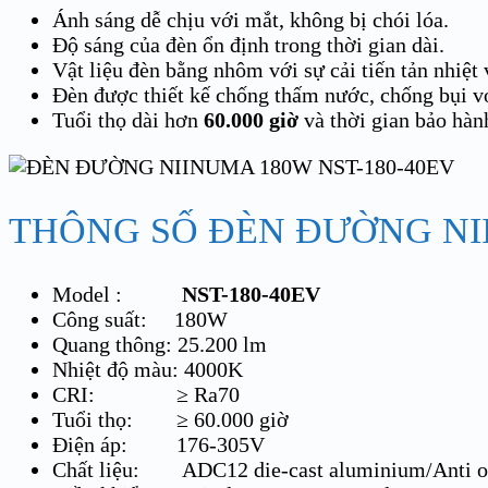
Ánh sáng dễ chịu với mắt, không bị chói lóa.
Độ sáng của đèn ổn định trong thời gian dài.
Vật liệu đèn bằng nhôm với sự cải tiến tản nhiệt v
Đèn được thiết kế chống thấm nước, chống bụi với
Tuổi thọ dài hơn
60.000 giờ
và thời gian bảo hà
THÔNG SỐ ĐÈN ĐƯỜNG NI
Model :
NST-180-40EV
Công suất: 180W
Quang thông: 25.200 lm
Nhiệt độ màu: 4000K
CRI: ≥ Ra70
Tuổi thọ: ≥ 60.000 giờ
Điện áp: 176-305V
Chất liệu: ADC12 die-cast aluminium/Anti oxi