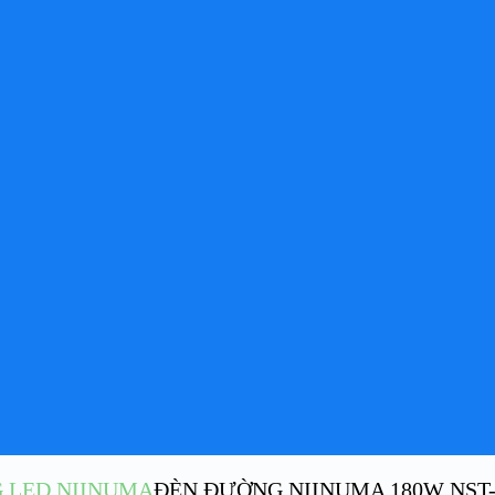
 LED NIINUMA
ĐÈN ĐƯỜNG NIINUMA 180W NST-