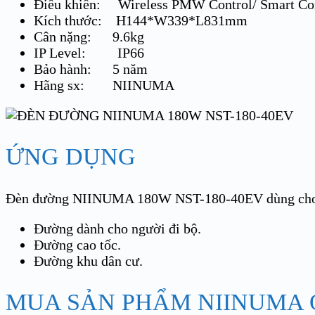
Điều khiển: Wireless PMW Control/ Smart Co
Kích thước: H144*W339*L831mm
Cân nặng: 9.6kg
IP Level: IP66
Bảo hành: 5 năm
Hãng sx: NIINUMA
ỨNG DỤNG
Đèn đường NIINUMA 180W NST-180-40EV dùng ch
Đường dành cho người đi bộ.
Đường cao tốc.
Đường khu dân cư.
MUA SẢN PHẨM NIINUMA Ở