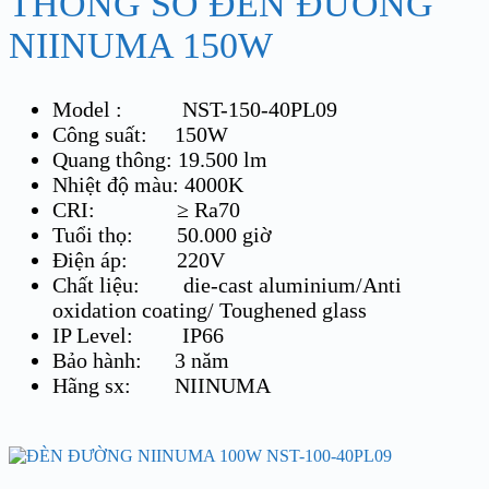
THÔNG SỐ ĐÈN ĐƯỜNG
NIINUMA 150W
Model : NST-150-40PL09
Công suất: 150W
Quang thông: 19.500 lm
Nhiệt độ màu: 4000K
CRI: ≥ Ra70
Tuổi thọ: 50.000 giờ
Điện áp: 220V
Chất liệu: die-cast aluminium/Anti
oxidation coating/ Toughened glass
IP Level: IP66
Bảo hành: 3 năm
Hãng sx: NIINUMA