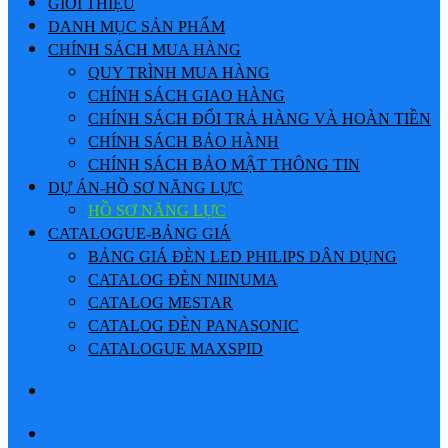
GIỚI THIỆU
DANH MỤC SẢN PHẨM
CHÍNH SÁCH MUA HÀNG
QUY TRÌNH MUA HÀNG
CHÍNH SÁCH GIAO HÀNG
CHÍNH SÁCH ĐỔI TRẢ HÀNG VÀ HOÀN TIỀN
CHÍNH SÁCH BẢO HÀNH
CHÍNH SÁCH BẢO MẬT THÔNG TIN
DỰ ÁN-HỒ SƠ NĂNG LỰC
HỒ SƠ NĂNG LỰC
CATALOGUE-BẢNG GIÁ
BẢNG GIÁ ĐÈN LED PHILIPS DÂN DỤNG
CATALOG ĐÈN NIINUMA
CATALOG MESTAR
CATALOG ĐÈN PANASONIC
CATALOGUE MAXSPID