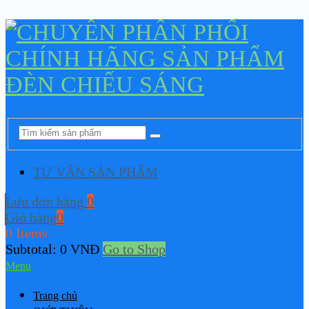
TƯ VẤN SẢN PHẨM
Lưu đơn hàng
0
Giỏ hàng
0
0 Items
Subtotal:
0
VNĐ
Go to Shop
Menu
Trang chủ