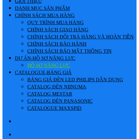
GIỚI THIỆU
DANH MỤC SẢN PHẨM
CHÍNH SÁCH MUA HÀNG
QUY TRÌNH MUA HÀNG
CHÍNH SÁCH GIAO HÀNG
CHÍNH SÁCH ĐỔI TRẢ HÀNG VÀ HOÀN TIỀN
CHÍNH SÁCH BẢO HÀNH
CHÍNH SÁCH BẢO MẬT THÔNG TIN
DỰ ÁN-HỒ SƠ NĂNG LỰC
HỒ SƠ NĂNG LỰC
CATALOGUE-BẢNG GIÁ
BẢNG GIÁ ĐÈN LED PHILIPS DÂN DỤNG
CATALOG ĐÈN NIINUMA
CATALOG MESTAR
CATALOG ĐÈN PANASONIC
CATALOGUE MAXSPID