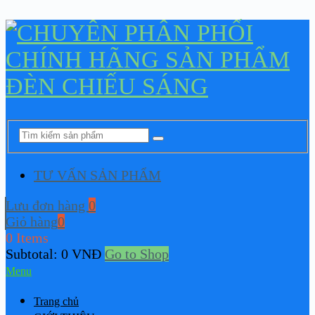
TƯ VẤN SẢN PHẨM
Lưu đơn hàng
0
Giỏ hàng
0
0 Items
Subtotal:
0
VNĐ
Go to Shop
Menu
Trang chủ