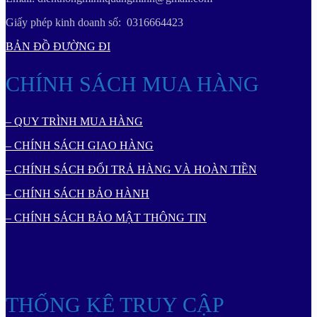
Giấy phép kinh doanh số: 0316664423
BẢN ĐỒ ĐƯỜNG ĐI
CHÍNH SÁCH MUA HÀNG
– QUY TRÌNH MUA HÀNG
– CHÍNH SÁCH GIAO HÀNG
– CHÍNH SÁCH ĐỔI TRẢ HÀNG VÀ HOÀN TIỀN
– CHÍNH SÁCH BẢO HÀNH
– CHÍNH SÁCH BẢO MẬT THÔNG TIN
THỐNG KÊ TRUY CẬP