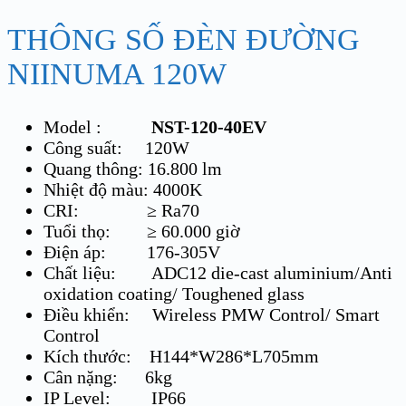
THÔNG SỐ ĐÈN ĐƯỜNG
NIINUMA 120W
Model :
NST-120-40EV
Công suất: 120W
Quang thông: 16.800 lm
Nhiệt độ màu: 4000K
CRI: ≥ Ra70
Tuổi thọ: ≥ 60.000 giờ
Điện áp: 176-305V
Chất liệu: ADC12 die-cast aluminium/Anti
oxidation coating/ Toughened glass
Điều khiển: Wireless PMW Control/ Smart
Control
Kích thước: H144*W286*L705mm
Cân nặng: 6kg
IP Level: IP66